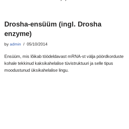
Drosha-ensüüm (ingl. Drosha
enzyme)
by
admin
05/10/2014
Ensüüm, mis lõikab töödeldavast mRNA-st välja pöördkorduste
kohale tekkinud kaksikahelalise tüvistruktuuri ja selle tipus
moodustunud üksikahelalise lingu.