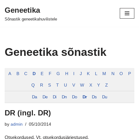
Geneetika
Skip
Sõnastik geneetikahuvilistele
to
content
Geneetika sõnastik
A
B
C
D
E
F
G
H
I
J
K
L
M
N
O
P
Q
R
S
T
U
V
W
X
Y
Z
Da
De
Di
Dn
Do
Dr
Ds
Du
DR (ingl. DR)
by
admin
05/10/2014
Otsekordused. Vt. otsekordusjärjestused.