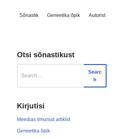
Sõnastik
Geneetika õpik
Autorist
Otsi sõnastikust
Searc
h
Kirjutisi
Meedias ilmunud artiklid
Geneetika õpik