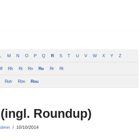
L
M
N
O
P
Q
R
S
T
U
V
W
X
Y
Z
Rf
Rh
Ri
Rn
Ro
Rr
Rt
Roh
Rön
Rou
(ingl. Roundup)
admin
10/10/2014