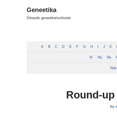
Geneetika
Skip
Sõnastik geneetikahuvilistele
to
content
A
B
C
D
E
F
G
H
I
J
K
R-
Ra
Re
Rob
Round-up 
by