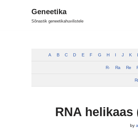
Geneetika
Skip
Sõnastik geneetikahuvilistele
to
content
A
B
C
D
E
F
G
H
I
J
K
R-
Ra
Re
R
RNA helikaas 
by