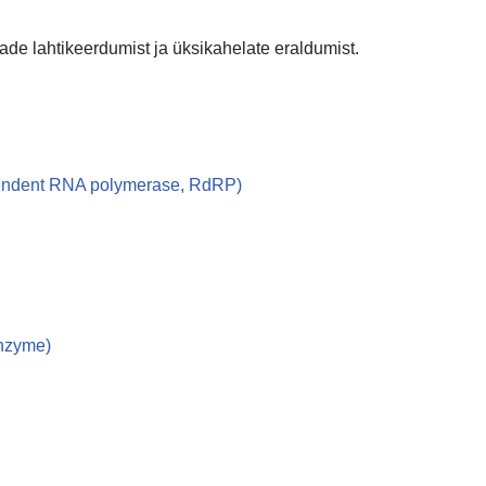
de lahtikeerdumist ja üksikahelate eraldumist.
endent RNA polymerase, RdRP)
enzyme)