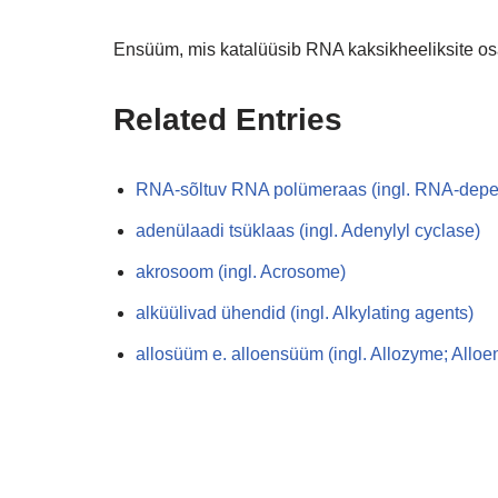
Ensüüm, mis katalüüsib RNA kaksikheeliksite osa
Related Entries
RNA-sõltuv RNA polümeraas (ingl. RNA-dep
adenülaadi tsüklaas (ingl. Adenylyl cyclase)
akrosoom (ingl. Acrosome)
alküülivad ühendid (ingl. Alkylating agents)
allosüüm e. alloensüüm (ingl. Allozyme; Allo