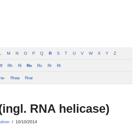
L
M
N
O
P
Q
R
S
T
U
V
W
X
Y
Z
Rf
Rh
Ri
Rn
Ro
Rr
Rt
na-
Rnaa
Rnai
(ingl. RNA helicase)
admin
10/10/2014