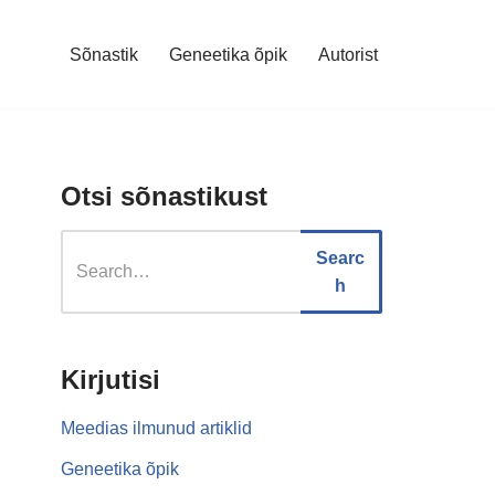
Sõnastik
Geneetika õpik
Autorist
Otsi sõnastikust
Searc
h
Kirjutisi
Meedias ilmunud artiklid
Geneetika õpik