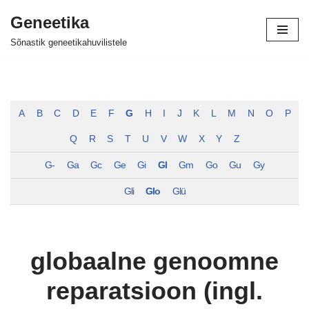
Geneetika
Skip
Sõnastik geneetikahuvilistele
to
content
A
B
C
D
E
F
G
H
I
J
K
L
M
N
O
P
Q
R
S
T
U
V
W
X
Y
Z
G-
Ga
Gc
Ge
Gi
Gl
Gm
Go
Gu
Gy
Gli
Glo
Glü
globaalne genoomne
reparatsioon (ingl.