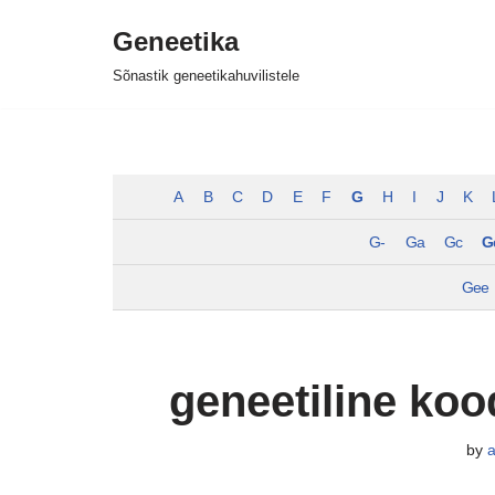
Geneetika
Skip
Sõnastik geneetikahuvilistele
to
content
A
B
C
D
E
F
G
H
I
J
K
G-
Ga
Gc
G
Gee
geneetiline koo
by