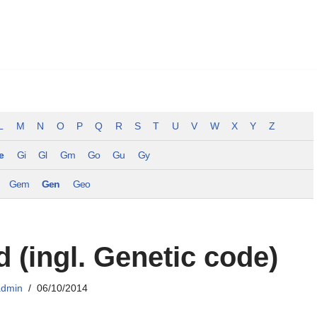
L
M
N
O
P
Q
R
S
T
U
V
W
X
Y
Z
e
Gi
Gl
Gm
Go
Gu
Gy
Gem
Gen
Geo
d (ingl. Genetic code)
admin
06/10/2014