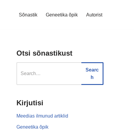
Sõnastik
Geneetika õpik
Autorist
Otsi sõnastikust
Searc
h
Kirjutisi
Meedias ilmunud artiklid
Geneetika õpik