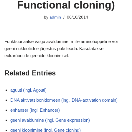
Functional cloning)
by
admin
06/10/2014
Funktsionaalse valgu avaldumine, mille aminohappeline või
geeni nukleotiidne järjestus pole teada. Kasutatakse
eukarüootide geenide kloonimisel.
Related Entries
aguuti (ingl. Agouti)
DNA aktivatsioonidomeen (ingl. DNA-activation domain)
enhanser (ingl. Enhancer)
geeni avaldumine (ingl. Gene expression)
geeni kloonimine (ingl. Gene cloning)