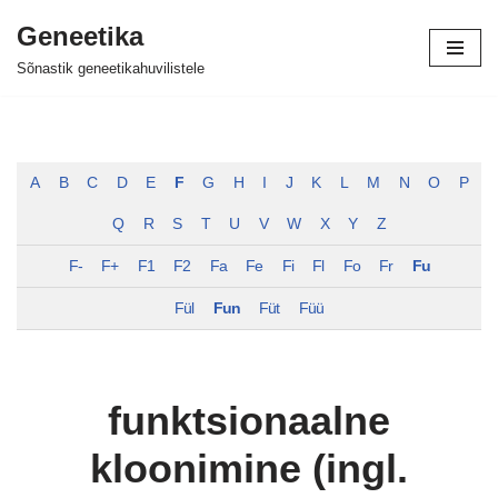
Geneetika
Skip
Sõnastik geneetikahuvilistele
to
content
A
B
C
D
E
F
G
H
I
J
K
L
M
N
O
P
Q
R
S
T
U
V
W
X
Y
Z
F-
F+
F1
F2
Fa
Fe
Fi
Fl
Fo
Fr
Fu
Fül
Fun
Füt
Füü
funktsionaalne
kloonimine (ingl.