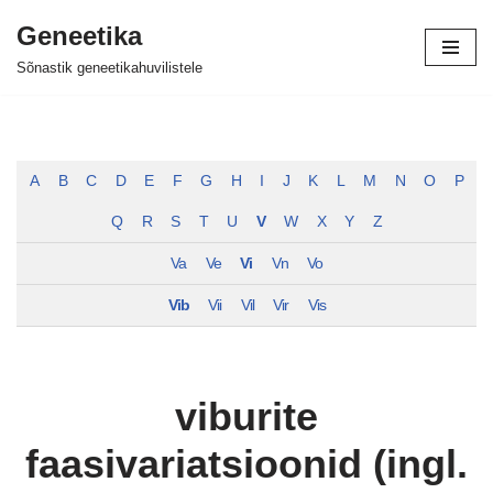
Geneetika
Skip
Sõnastik geneetikahuvilistele
to
content
A
B
C
D
E
F
G
H
I
J
K
L
M
N
O
P
Q
R
S
T
U
V
W
X
Y
Z
Va
Ve
Vi
Vn
Vo
Vib
Vii
Vil
Vir
Vis
viburite
faasivariatsioonid (ingl.