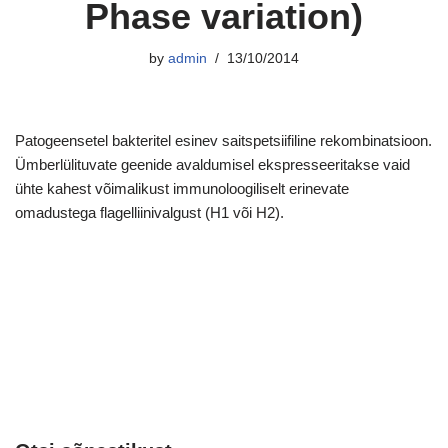
Phase variation)
by
admin
13/10/2014
Patogeensetel bakteritel esinev saitspetsiifiline rekombinatsioon.
Ümberlülituvate geenide avaldumisel ekspresseeritakse vaid
ühte kahest võimalikust immunoloogiliselt erinevate
omadustega flagelliinivalgust (H1 või H2).