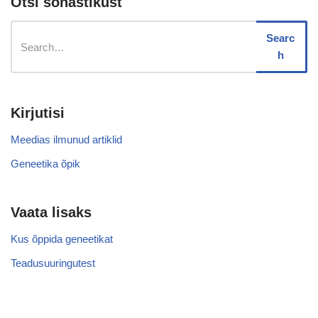
Otsi sõnastikust
Searc
h
Kirjutisi
Meedias ilmunud artiklid
Geneetika õpik
Vaata lisaks
Kus õppida geneetikat
Teadusuuringutest