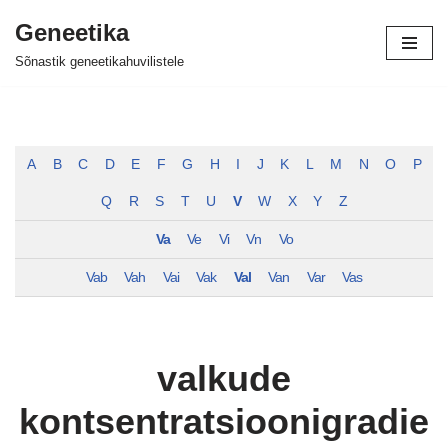
Geneetika
Skip
Sõnastik geneetikahuvilistele
to
content
A
B
C
D
E
F
G
H
I
J
K
L
M
N
O
P
Q
R
S
T
U
V
W
X
Y
Z
Va
Ve
Vi
Vn
Vo
Vab
Vah
Vai
Vak
Val
Van
Var
Vas
valkude
kontsentratsioonigradie