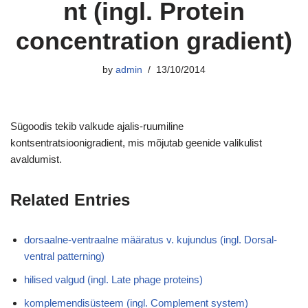
nt (ingl. Protein
concentration gradient)
by
admin
13/10/2014
Sügoodis tekib valkude ajalis-ruumiline
kontsentratsioonigradient, mis mõjutab geenide valikulist
avaldumist.
Related Entries
dorsaalne-ventraalne määratus v. kujundus (ingl. Dorsal-
ventral patterning)
hilised valgud (ingl. Late phage proteins)
komplemendisüsteem (ingl. Complement system)