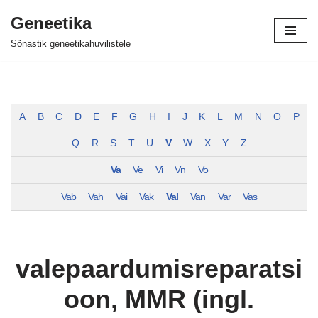
Geneetika
Skip
Sõnastik geneetikahuvilistele
to
content
A
B
C
D
E
F
G
H
I
J
K
L
M
N
O
P
Q
R
S
T
U
V
W
X
Y
Z
Va
Ve
Vi
Vn
Vo
Vab
Vah
Vai
Vak
Val
Van
Var
Vas
valepaardumisreparatsi
oon, MMR (ingl.