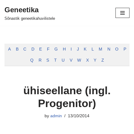
Geneetika
Skip
Sõnastik geneetikahuvilistele
to
content
A
B
C
D
E
F
G
H
I
J
K
L
M
N
O
P
Q
R
S
T
U
V
W
X
Y
Z
ühiseellane (ingl.
Progenitor)
by
admin
13/10/2014