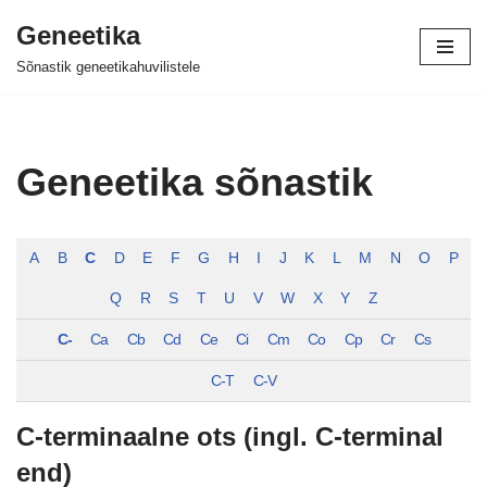
Geneetika
Skip
Sõnastik geneetikahuvilistele
to
content
Geneetika sõnastik
A
B
C
D
E
F
G
H
I
J
K
L
M
N
O
P
Q
R
S
T
U
V
W
X
Y
Z
C-
Ca
Cb
Cd
Ce
Ci
Cm
Co
Cp
Cr
Cs
C-T
C-V
C-terminaalne ots (ingl. C-terminal
end)