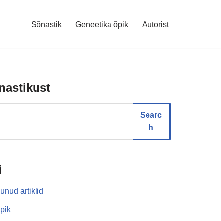
Sõnastik
Geneetika õpik
Autorist
nastikust
Searc
h
i
unud artiklid
pik