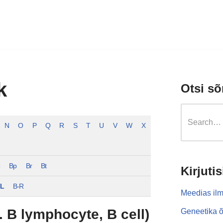
k
Otsi sõ
N
O
P
Q
R
S
T
U
V
W
X
Bp
Br
Bt
Kirjutis
-L
B-R
Meedias ilm
. B lymphocyte, B cell)
Geneetika õ