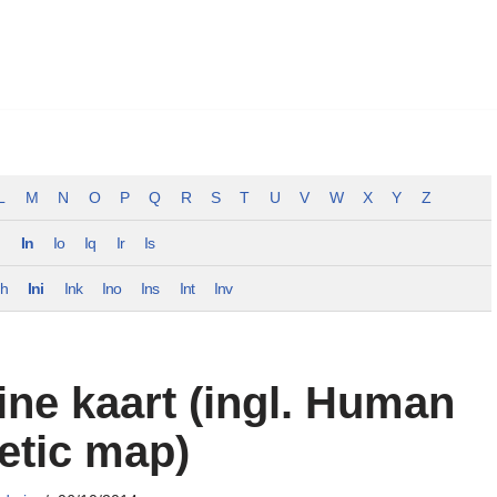
L
M
N
O
P
Q
R
S
T
U
V
W
X
Y
Z
m
In
Io
Iq
Ir
Is
nh
Ini
Ink
Ino
Ins
Int
Inv
ine kaart (ingl. Human
etic map)