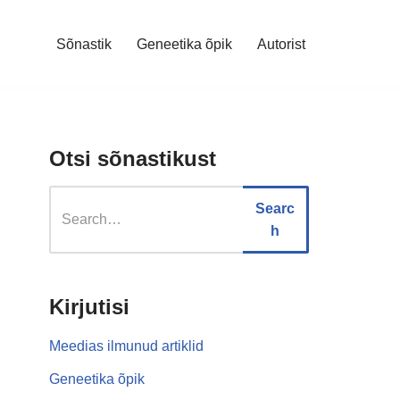
Sõnastik
Geneetika õpik
Autorist
Otsi sõnastikust
Searc
h
Kirjutisi
Meedias ilmunud artiklid
Geneetika õpik