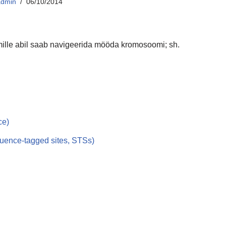
admin
06/10/2014
, mille abil saab navigeerida mööda kromosoomi; sh.
ce)
equence-tagged sites, STSs)