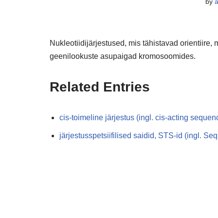
by
Nukleotiidijärjestused, mis tähistavad orientiire
geenilookuste asupaigad kromosoomides.
Related Entries
cis-toimeline järjestus (ingl. cis-acting sequen
järjestusspetsiifilised saidid, STS-id (ingl. S