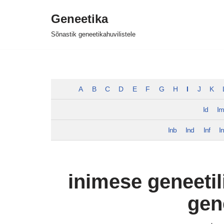
Geneetika
Skip
Sõnastik geneetikahuvilistele
to
content
A
B
C
D
E
F
G
H
I
J
K
Id
I
Inb
Ind
Inf
I
inimese geneetil
gen