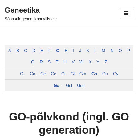
Geneetika
Skip
Sõnastik geneetikahuvilistele
to
content
A
B
C
D
E
F
G
H
I
J
K
L
M
N
O
P
Q
R
S
T
U
V
W
X
Y
Z
G-
Ga
Gc
Ge
Gi
Gl
Gm
Go
Gu
Gy
Go-
Gol
Gon
GO-põlvkond (ingl. GO
generation)