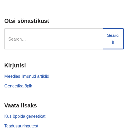
Otsi sõnastikust
Searc
h
Kirjutisi
Meedias ilmunud artiklid
Geneetika õpik
Vaata lisaks
Kus õppida geneetikat
Teadusuuringutest