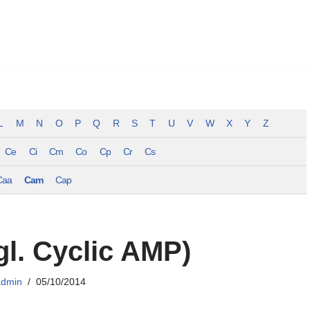
L
M
N
O
P
Q
R
S
T
U
V
W
X
Y
Z
Ce
Ci
Cm
Co
Cp
Cr
Cs
Caa
Cam
Cap
l. Cyclic AMP)
admin
05/10/2014