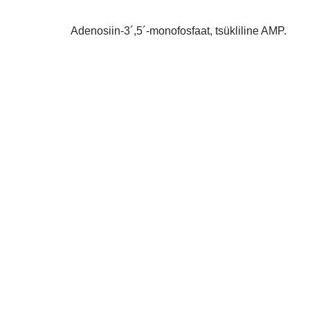
Adenosiin-3´,5´-monofosfaat, tsükliline AMP.