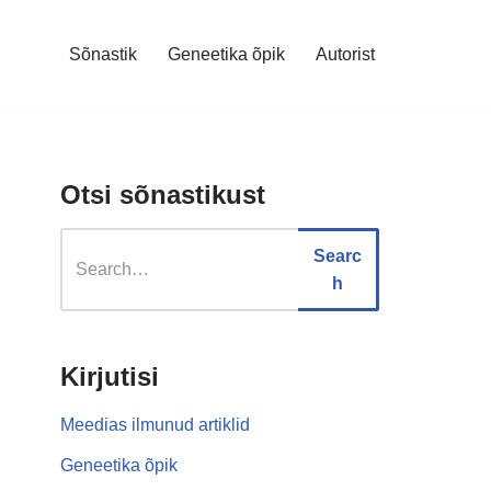
Sõnastik
Geneetika õpik
Autorist
Otsi sõnastikust
Searc
h
Kirjutisi
Meedias ilmunud artiklid
Geneetika õpik