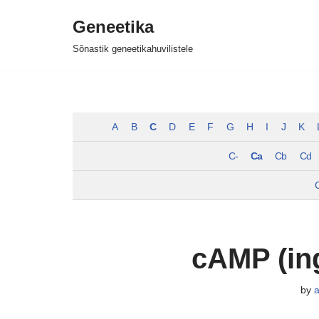
Geneetika
Skip
Sõnastik geneetikahuvilistele
to
content
A
B
C
D
E
F
G
H
I
J
K
C-
Ca
Cb
Cd
cAMP (ing
by