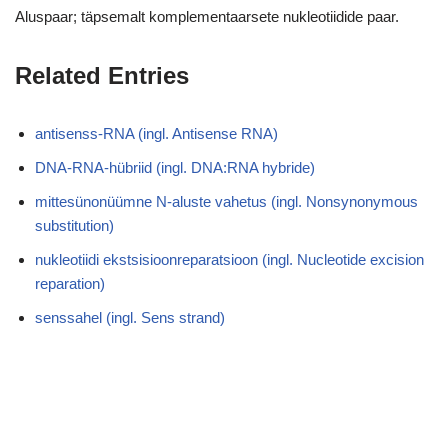
Aluspaar; täpsemalt komplementaarsete nukleotiidide paar.
Related Entries
antisenss-RNA (ingl. Antisense RNA)
DNA-RNA-hübriid (ingl. DNA:RNA hybride)
mittesünonüümne N-aluste vahetus (ingl. Nonsynonymous
substitution)
nukleotiidi ekstsisioonreparatsioon (ingl. Nucleotide excision
reparation)
senssahel (ingl. Sens strand)