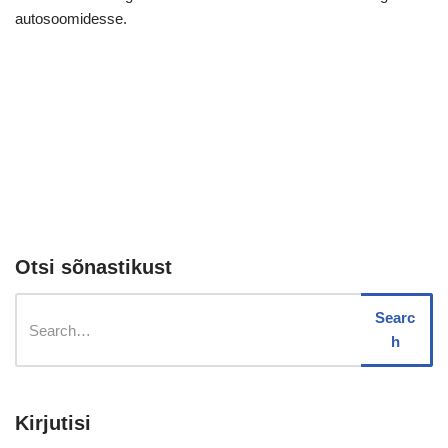
autosoomidesse.
Otsi sõnastikust
Searc
h
Kirjutisi