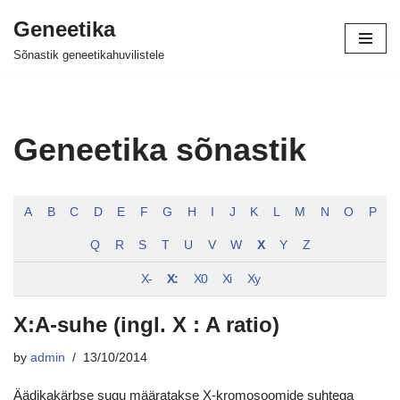
Geneetika
Skip
Sõnastik geneetikahuvilistele
to
content
Geneetika sõnastik
A
B
C
D
E
F
G
H
I
J
K
L
M
N
O
P
Q
R
S
T
U
V
W
X
Y
Z
X-
X:
X0
Xi
Xy
X:A-suhe (ingl. X : A ratio)
by
admin
13/10/2014
Äädikakärbse sugu määratakse X-kromosoomide suhtega