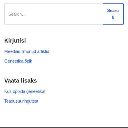
Searc
h
Kirjutisi
Meedias ilmunud artiklid
Geneetika õpik
Vaata lisaks
Kus õppida geneetikat
Teadusuuringutest