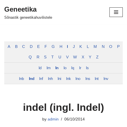
Geneetika
Skip
Sõnastik geneetikahuvilistele
to
content
A
B
C
D
E
F
G
H
I
J
K
L
M
N
O
P
Q
R
S
T
U
V
W
X
Y
Z
Id
Im
In
Io
Iq
Ir
Is
Inb
Ind
Inf
Inh
Ini
Ink
Ino
Ins
Int
Inv
indel (ingl. Indel)
by
admin
06/10/2014