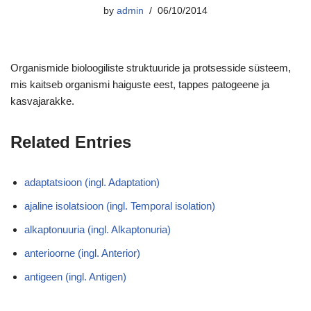
by
admin
06/10/2014
Organismide bioloogiliste struktuuride ja protsesside süsteem,
mis kaitseb organismi haiguste eest, tappes patogeene ja
kasvajarakke.
Related Entries
adaptatsioon (ingl. Adaptation)
ajaline isolatsioon (ingl. Temporal isolation)
alkaptonuuria (ingl. Alkaptonuria)
anterioorne (ingl. Anterior)
antigeen (ingl. Antigen)