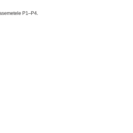
 tasemetele P1–P4.