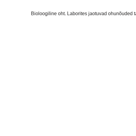
Bioloogiline oht. Laborites jaotuvad ohunõuded