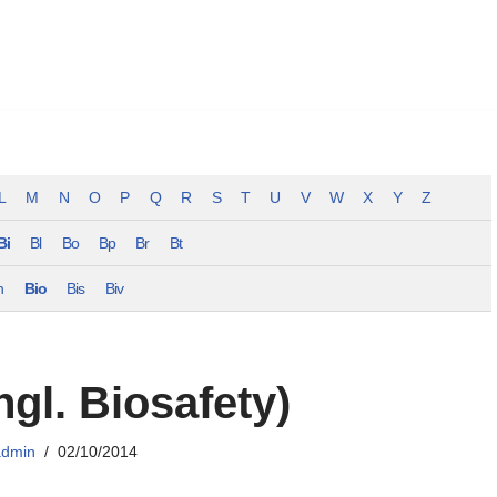
L
M
N
O
P
Q
R
S
T
U
V
W
X
Y
Z
Bi
Bl
Bo
Bp
Br
Bt
n
Bio
Bis
Biv
ngl. Biosafety)
admin
02/10/2014