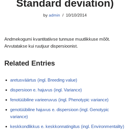
Standard deviation)
by
admin
10/10/2014
Andmekogumi kvantitatiivse tunnuse muutlikkuse mõõt.
Arvutatakse kui ruutjuur dispersioonist.
Related Entries
aretusväärtus (ingl. Breeding value)
dispersioon e. hajuvus (ingl. Variance)
fenotüübiline varieeruvus (ingl. Phenotypic variance)
genotüübiline hajuvus e. dispersioon (ingl. Genotypic
variance)
keskkondlikkus e. keskkonnatingitus (ingl. Environmentality)