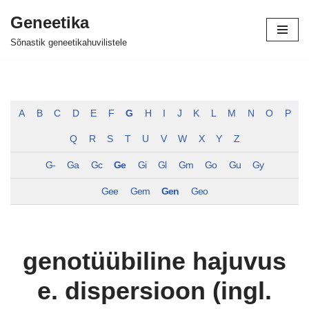
Geneetika
Skip
Sõnastik geneetikahuvilistele
to
content
A
B
C
D
E
F
G
H
I
J
K
L
M
N
O
P
Q
R
S
T
U
V
W
X
Y
Z
G-
Ga
Gc
Ge
Gi
Gl
Gm
Go
Gu
Gy
Gee
Gem
Gen
Geo
genotüübiline hajuvus
e. dispersioon (ingl.