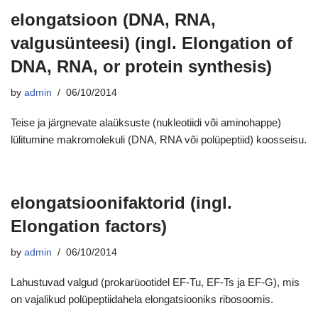
elongatsioon (DNA, RNA,
valgusünteesi) (ingl. Elongation of
DNA, RNA, or protein synthesis)
by
admin
06/10/2014
Teise ja järgnevate alaüksuste (nukleotiidi või aminohappe)
lülitumine makromolekuli (DNA, RNA või polüpeptiid) koosseisu.
elongatsioonifaktorid (ingl.
Elongation factors)
by
admin
06/10/2014
Lahustuvad valgud (prokarüootidel EF-Tu, EF-Ts ja EF-G), mis
on vajalikud polüpeptiidahela elongatsiooniks ribosoomis.