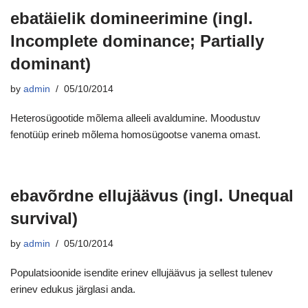
ebatäielik domineerimine (ingl.
Incomplete dominance; Partially
dominant)
by
admin
05/10/2014
Heterosügootide mõlema alleeli avaldumine. Moodustuv
fenotüüp erineb mõlema homosügootse vanema omast.
ebavõrdne ellujäävus (ingl. Unequal
survival)
by
admin
05/10/2014
Populatsioonide isendite erinev ellujäävus ja sellest tulenev
erinev edukus järglasi anda.