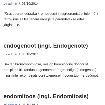
by
admin
06/10/2014
Pärast peremeesraku kromosoomi integreerumist ei tule mõni
retroviirus sellest enam välja ja ta pärandatakse edasi
järglastele.
endogenoot (ingl. Endogenote)
by
admin
06/10/2014
Bakteri kromosoomi osa, mis on homoloogne doonorist
retsipienti ülekandunud genoomse fragmendiga (eksogenoot)
ning mille rekombinatsiooni tulemusel moodustub merosügoot.
endomitoos (ingl. Endomitosis)
by
admin
06/10/2014