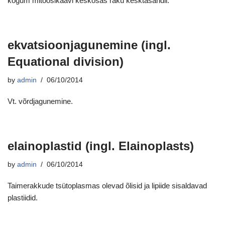
kogum mitoosikäävi keskosas raku kesktasandil.
ekvatsioonjagunemine (ingl.
Equational division)
by
admin
06/10/2014
Vt. võrdjagunemine.
elainoplastid (ingl. Elainoplasts)
by
admin
06/10/2014
Taimerakkude tsütoplasmas olevad õlisid ja lipiide sisaldavad
plastiidid.