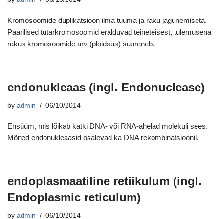
Kromosoomide duplikatsioon ilma tuuma ja raku jagunemiseta.
Paarilised tütarkromosoomid eralduvad teineteisest, tulemusena
rakus kromosoomide arv (ploidsus) suureneb.
endonukleaas (ingl. Endonuclease)
by
admin
06/10/2014
Ensüüm, mis lõikab katki DNA- või RNA-ahelad molekuli sees.
Mõned endonukleaasid osalevad ka DNA rekombinatsioonil.
endoplasmaatiline retiikulum (ingl.
Endoplasmic reticulum)
by
admin
06/10/2014