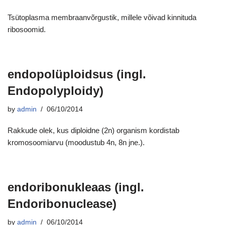
Tsütoplasma membraanvõrgustik, millele võivad kinnituda
ribosoomid.
endopolüploidsus (ingl.
Endopolyploidy)
by
admin
06/10/2014
Rakkude olek, kus diploidne (2n) organism kordistab
kromosoomiarvu (moodustub 4n, 8n jne.).
endoribonukleaas (ingl.
Endoribonuclease)
by
admin
06/10/2014