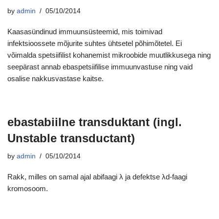
by
admin
05/10/2014
Kaasasündinud immuunsüsteemid, mis toimivad
infektsioossete mõjurite suhtes ühtsetel põhimõtetel. Ei
võimalda spetsiifilist kohanemist mikroobide muutlikkusega ning
seepärast annab ebaspetsiifilise immuunvastuse ning vaid
osalise nakkusvastase kaitse.
ebastabiilne transduktant (ingl.
Unstable transductant)
by
admin
05/10/2014
Rakk, milles on samal ajal abifaagi λ ja defektse λd-faagi
kromosoom.