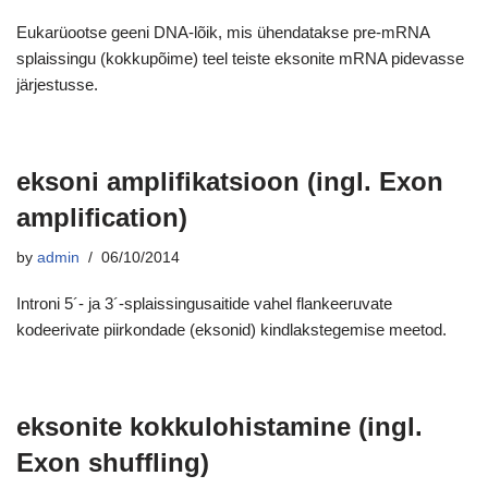
Eukarüootse geeni DNA-lõik, mis ühendatakse pre-mRNA
splaissingu (kokkupõime) teel teiste eksonite mRNA pidevasse
järjestusse.
eksoni amplifikatsioon (ingl. Exon
amplification)
by
admin
06/10/2014
Introni 5´- ja 3´-splaissingusaitide vahel flankeeruvate
kodeerivate piirkondade (eksonid) kindlakstegemise meetod.
eksonite kokkulohistamine (ingl.
Exon shuffling)