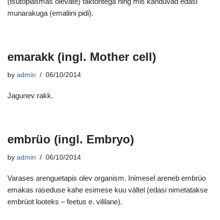
(tsütoplasmas olevate) faktoritega ning mis kanduvad edasi
munarakuga (emaliini pidi).
emarakk (ingl. Mother cell)
by
admin
06/10/2014
Jagunev rakk.
embrüo (ingl. Embryo)
by
admin
06/10/2014
Varases arenguetapis olev organism. Inimesel areneb embrüo
emakas raseduse kahe esimese kuu vältel (edasi nimetatakse
embrüot looteks – feetus e. vililane).