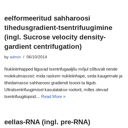
eelformeeritud sahharoosi
tihedusgradient-tsentrifuugimine
(ingl. Sucrose velocity density-
gardient centrifugation)
by
admin
06/10/2014
Nukleiinhapped liiguvad tsentrifugaaljõu mõjul sõltuvalt nende
molekulmassist: mida raskem nukleiinhape, seda kaugemale ja
tihedamasse sahharoosi gradiendi tsooni ta liigub.
Ultratsentrifuugimisel kasutatakse rootorit, milles olevad
tsentrifuugitopsid…
Read More »
eellas-RNA (ingl. pre-RNA)