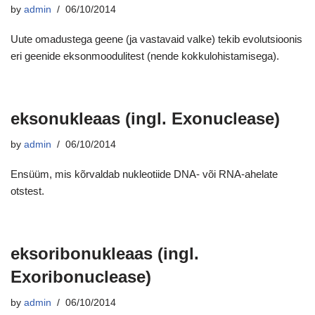
by
admin
06/10/2014
Uute omadustega geene (ja vastavaid valke) tekib evolutsioonis
eri geenide eksonmoodulitest (nende kokkulohistamisega).
eksonukleaas (ingl. Exonuclease)
by
admin
06/10/2014
Ensüüm, mis kõrvaldab nukleotiide DNA- või RNA-ahelate
otstest.
eksoribonukleaas (ingl.
Exoribonuclease)
by
admin
06/10/2014