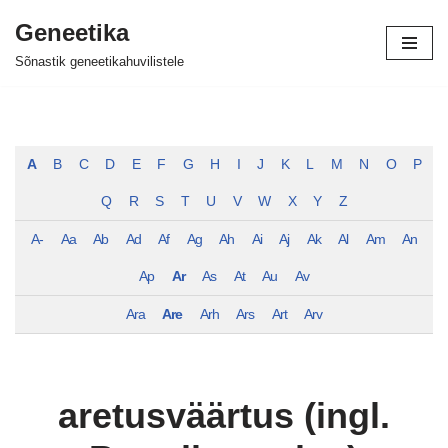
Geneetika
Skip
Sõnastik geneetikahuvilistele
to
content
A
B
C
D
E
F
G
H
I
J
K
L
M
N
O
P
Q
R
S
T
U
V
W
X
Y
Z
A-
Aa
Ab
Ad
Af
Ag
Ah
Ai
Aj
Ak
Al
Am
An
Ap
Ar
As
At
Au
Av
Ara
Are
Arh
Ars
Art
Arv
aretusväärtus (ingl.