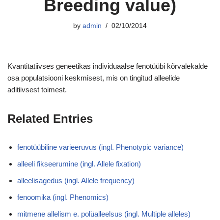
Breeding value)
by
admin
02/10/2014
Kvantitatiivses geneetikas individuaalse fenotüübi kõrvalekalde
osa populatsiooni keskmisest, mis on tingitud alleelide
aditiivsest toimest.
Related Entries
fenotüübiline varieeruvus (ingl. Phenotypic variance)
alleeli fikseerumine (ingl. Allele fixation)
alleelisagedus (ingl. Allele frequency)
fenoomika (ingl. Phenomics)
mitmene allelism e. polüalleelsus (ingl. Multiple alleles)