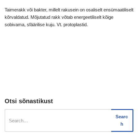
Taimerakk või bakter, millelt rakusein on osaliselt ensümaatiliselt
kõrvaldatud. Mõjutatud rakk võtab energeetiliselt kõige
sobivama, sfäärilise kuju. Vt. protoplastid.
Otsi sõnastikust
Searc
h