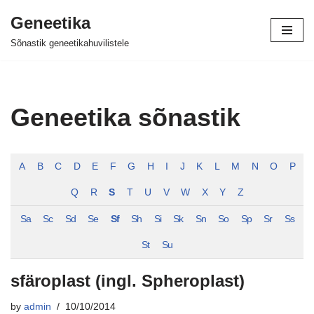
Geneetika
Skip
Sõnastik geneetikahuvilistele
to
content
Geneetika sõnastik
A
B
C
D
E
F
G
H
I
J
K
L
M
N
O
P
Q
R
S
T
U
V
W
X
Y
Z
Sa
Sc
Sd
Se
Sf
Sh
Si
Sk
Sn
So
Sp
Sr
Ss
St
Su
sfäroplast (ingl. Spheroplast)
by
admin
10/10/2014