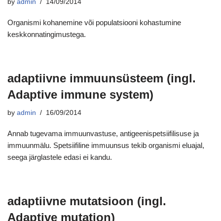
by
admin
14/09/2014
Organismi kohanemine või populatsiooni kohastumine
keskkonnatingimustega.
adaptiivne immuunsüsteem (ingl.
Adaptive immune system)
by
admin
16/09/2014
Annab tugevama immuunvastuse, antigeenispetsiifilisuse ja
immuunmälu. Spetsiifiline immuunsus tekib organismi eluajal,
seega järglastele edasi ei kandu.
adaptiivne mutatsioon (ingl.
Adaptive mutation)