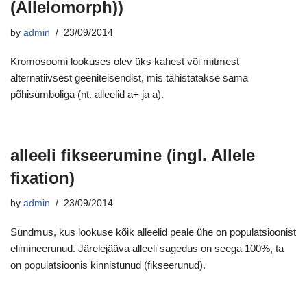
(Allelomorph))
by
admin
23/09/2014
Kromosoomi lookuses olev üks kahest või mitmest
alternatiivsest geeniteisendist, mis tähistatakse sama
põhisümboliga (nt. alleelid a+ ja a).
alleeli fikseerumine (ingl. Allele
fixation)
by
admin
23/09/2014
Sündmus, kus lookuse kõik alleelid peale ühe on populatsioonist
elimineerunud. Järelejääva alleeli sagedus on seega 100%, ta
on populatsioonis kinnistunud (fikseerunud).