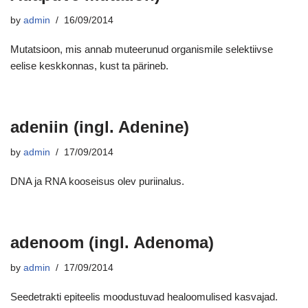
by
admin
16/09/2014
Mutatsioon, mis annab muteerunud organismile selektiivse
eelise keskkonnas, kust ta pärineb.
adeniin (ingl. Adenine)
by
admin
17/09/2014
DNA ja RNA kooseisus olev puriinalus.
adenoom (ingl. Adenoma)
by
admin
17/09/2014
Seedetrakti epiteelis moodustuvad healoomulised kasvajad.