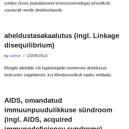
suhtes (koos populatsiooni kromosoomidega) juhuslikult,
vastavalt nende aheldusfaasile.
aheldustasakaalutus (ingl. Linkage
disequilibrium)
by
admin
23/09/2014
Mingite alleelide või haplotüüpide esinemine aheldunud
lookustes sagedamini, kui tõenäosuslikult saaks eeldada.
AIDS, omandatud
immuunpuudulikkuse sündroom
(ingl. AIDS, acquired
immunodeficiency syndrome)