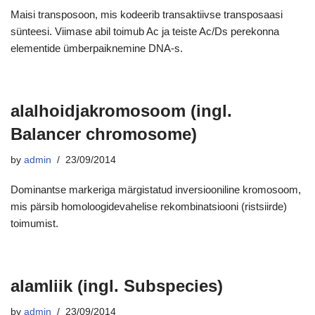
Maisi transposoon, mis kodeerib transaktiivse transposaasi
sünteesi. Viimase abil toimub Ac ja teiste Ac/Ds perekonna
elementide ümberpaiknemine DNA-s.
alalhoidjakromosoom (ingl.
Balancer chromosome)
by
admin
23/09/2014
Dominantse markeriga märgistatud inversiooniline kromosoom,
mis pärsib homoloogidevahelise rekombinatsiooni (ristsiirde)
toimumist.
alamliik (ingl. Subspecies)
by
admin
23/09/2014