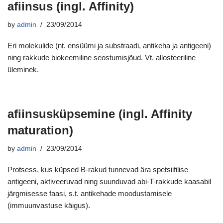
afiinsus (ingl. Affinity)
by
admin
23/09/2014
Eri molekulide (nt. ensüümi ja substraadi, antikeha ja antigeeni)
ning rakkude biokeemiline seostumisjõud. Vt. allosteeriline
üleminek.
afiinsusküpsemine (ingl. Affinity
maturation)
by
admin
23/09/2014
Protsess, kus küpsed B-rakud tunnevad ära spetsiifilise
antigeeni, aktiveeruvad ning suunduvad abi-T-rakkude kaasabil
järgmisesse faasi, s.t. antikehade moodustamisele
(immuunvastuse käigus).