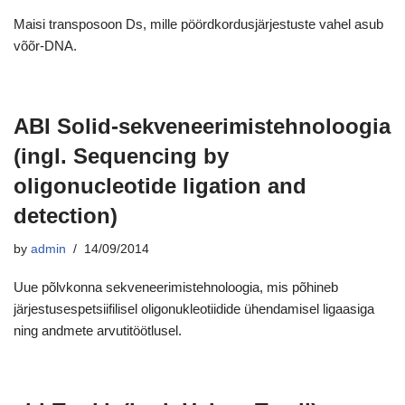
Maisi transposoon Ds, mille pöördkordusjärjestuste vahel asub
võõr-DNA.
ABI Solid-sekveneerimistehnoloogia
(ingl. Sequencing by
oligonucleotide ligation and
detection)
by
admin
14/09/2014
Uue põlvkonna sekveneerimistehnoloogia, mis põhineb
järjestusespetsiifilisel oligonukleotiidide ühendamisel ligaasiga
ning andmete arvutitöötlusel.