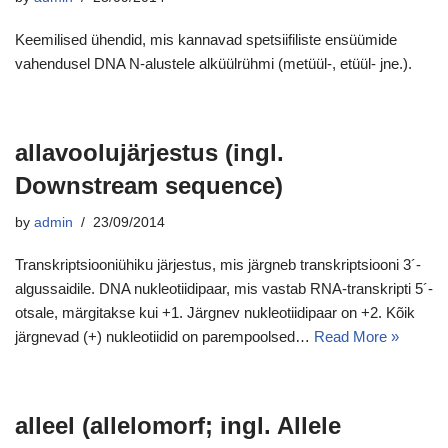
Keemilised ühendid, mis kannavad spetsiifiliste ensüümide
vahendusel DNA N-alustele alküülrühmi (metüül-, etüül- jne.).
allavoolujärjestus (ingl.
Downstream sequence)
by
admin
23/09/2014
Transkriptsiooniühiku järjestus, mis järgneb transkriptsiooni 3´-
algussaidile. DNA nukleotiidipaar, mis vastab RNA-transkripti 5´-
otsale, märgitakse kui +1. Järgnev nukleotiidipaar on +2. Kõik
järgnevad (+) nukleotiidid on parempoolsed…
Read More »
alleel (allelomorf; ingl. Allele