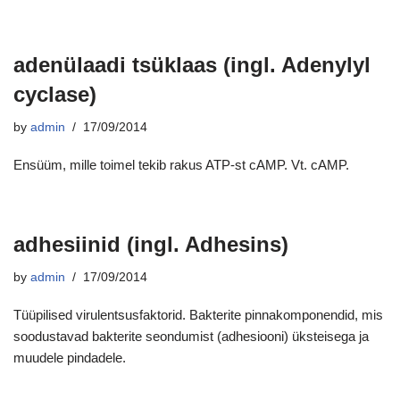
adenülaadi tsüklaas (ingl. Adenylyl
cyclase)
by
admin
17/09/2014
Ensüüm, mille toimel tekib rakus ATP-st cAMP. Vt. cAMP.
adhesiinid (ingl. Adhesins)
by
admin
17/09/2014
Tüüpilised virulentsusfaktorid. Bakterite pinnakomponendid, mis
soodustavad bakterite seondumist (adhesiooni) üksteisega ja
muudele pindadele.