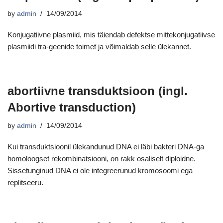
by
admin
14/09/2014
Konjugatiivne plasmiid, mis täiendab defektse mittekonjugatiivse
plasmiidi tra-geenide toimet ja võimaldab selle ülekannet.
abortiivne transduktsioon (ingl.
Abortive transduction)
by
admin
14/09/2014
Kui transduktsioonil ülekandunud DNA ei läbi bakteri DNA-ga
homoloogset rekombinatsiooni, on rakk osaliselt diploidne.
Sissetunginud DNA ei ole integreerunud kromosoomi ega
replitseeru.