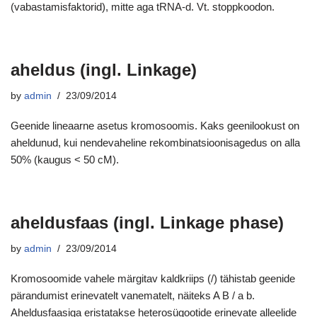
(vabastamisfaktorid), mitte aga tRNA-d. Vt. stoppkoodon.
aheldus (ingl. Linkage)
by
admin
23/09/2014
Geenide lineaarne asetus kromosoomis. Kaks geenilookust on
aheldunud, kui nendevaheline rekombinatsioonisagedus on alla
50% (kaugus < 50 cM).
aheldusfaas (ingl. Linkage phase)
by
admin
23/09/2014
Kromosoomide vahele märgitav kaldkriips (/) tähistab geenide
pärandumist erinevatelt vanematelt, näiteks A B / a b.
Aheldusfaasiga eristatakse heterosügootide erinevate alleelide