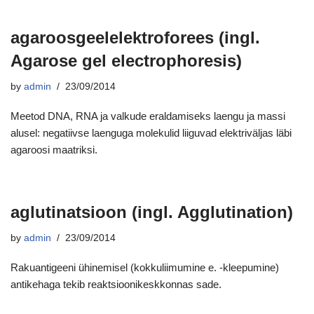
agaroosgeelelektroforees (ingl.
Agarose gel electrophoresis)
by
admin
23/09/2014
Meetod DNA, RNA ja valkude eraldamiseks laengu ja massi
alusel: negatiivse laenguga molekulid liiguvad elektriväljas läbi
agaroosi maatriksi.
aglutinatsioon (ingl. Agglutination)
by
admin
23/09/2014
Rakuantigeeni ühinemisel (kokkuliimumine e. -kleepumine)
antikehaga tekib reaktsioonikeskkonnas sade.