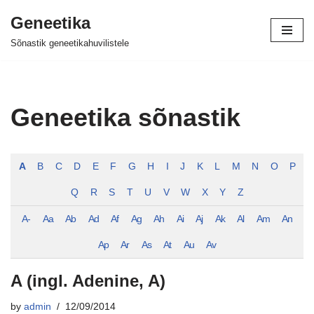
Geneetika
Skip
Sõnastik geneetikahuvilistele
to
content
Geneetika sõnastik
A
B
C
D
E
F
G
H
I
J
K
L
M
N
O
P
Q
R
S
T
U
V
W
X
Y
Z
A-
Aa
Ab
Ad
Af
Ag
Ah
Ai
Aj
Ak
Al
Am
An
Ap
Ar
As
At
Au
Av
A (ingl. Adenine, A)
by
admin
12/09/2014