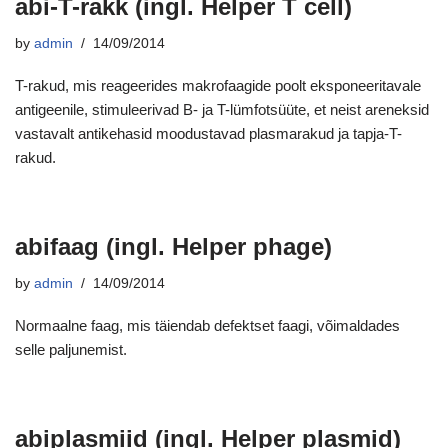
abi-T-rakk (ingl. Helper T cell)
by
admin
14/09/2014
T-rakud, mis reageerides makrofaagide poolt eksponeeritavale
antigeenile, stimuleerivad B- ja T-lümfotsüüte, et neist areneksid
vastavalt antikehasid moodustavad plasmarakud ja tapja-T-
rakud.
abifaag (ingl. Helper phage)
by
admin
14/09/2014
Normaalne faag, mis täiendab defektset faagi, võimaldades
selle paljunemist.
abiplasmiid (ingl. Helper plasmid)