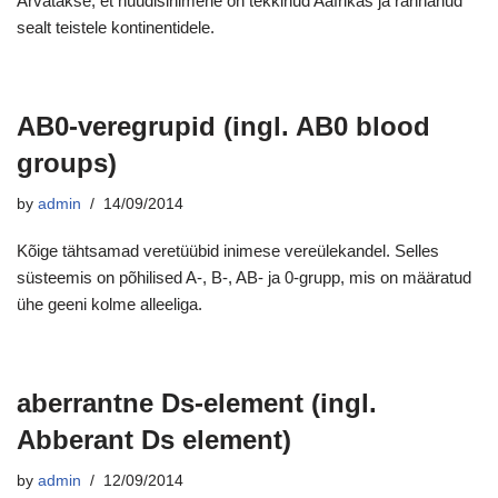
Arvatakse, et nüüdisinimene on tekkinud Aafrikas ja rännanud
sealt teistele kontinentidele.
AB0-veregrupid (ingl. AB0 blood
groups)
by
admin
14/09/2014
Kõige tähtsamad veretüübid inimese vereülekandel. Selles
süsteemis on põhilised A-, B-, AB- ja 0-grupp, mis on määratud
ühe geeni kolme alleeliga.
aberrantne Ds-element (ingl.
Abberant Ds element)
by
admin
12/09/2014