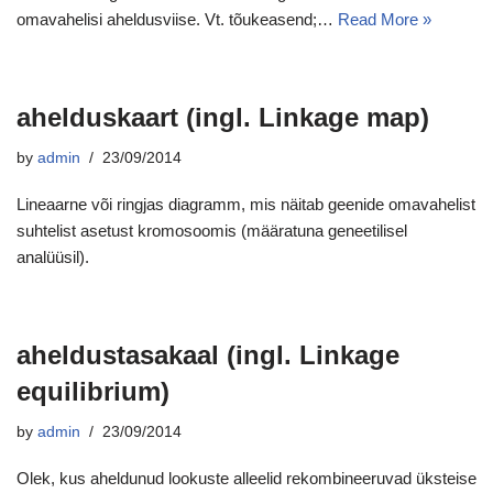
omavahelisi aheldusviise. Vt. tõukeasend;…
Read More »
ahelduskaart (ingl. Linkage map)
by
admin
23/09/2014
Lineaarne või ringjas diagramm, mis näitab geenide omavahelist
suhtelist asetust kromosoomis (määratuna geneetilisel
analüüsil).
aheldustasakaal (ingl. Linkage
equilibrium)
by
admin
23/09/2014
Olek, kus aheldunud lookuste alleelid rekombineeruvad üksteise