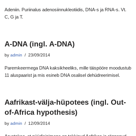
Adeniin. Puriinalus adenosiinnukleotiidis, DNA-s ja RNA-s. Vt.
C, G ja T.
A-DNA (ingl. A-DNA)
by
admin
23/09/2014
Paremkeermega DNA kaksikheeliks, mille täispööre moodustub
11 aluspaarist ja mis esineb DNA osalisel dehüdreerimisel.
Aafrikast-välja-hüpotees (ingl. Out-
of-Africa hypothesis)
by
admin
12/09/2014