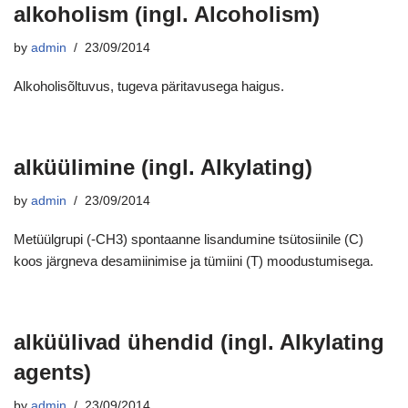
alkoholism (ingl. Alcoholism)
by
admin
23/09/2014
Alkoholisõltuvus, tugeva päritavusega haigus.
alküülimine (ingl. Alkylating)
by
admin
23/09/2014
Metüülgrupi (-CH3) spontaanne lisandumine tsütosiinile (C)
koos järgneva desamiinimise ja tümiini (T) moodustumisega.
alküülivad ühendid (ingl. Alkylating
agents)
by
admin
23/09/2014