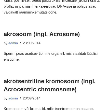
Klass positiivselt laetud polütsüklilisi molekule (akridiinoranž,
proflaviin jt.), mis interkaleeruvad DNA-sse ja põhjustavad
valdavalt raaminihkemutatsioone.
akrosoom (ingl. Acrosome)
by
admin
23/09/2014
Spermi peas asetsev tipmine organell, mis sisaldab lüütilisi
ensüüme.
akrotsentriline kromosoom (ingl.
Acrocentric chromosome)
by
admin
23/09/2014
Kromosoom või kromatiid, mille tsentromeer on peaaegu