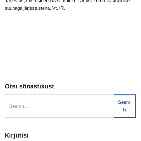
Järjestus, mis esineb DNA-molekulis kaks korda vastupidise
suunaga järjestustena. Vt. IR.
Otsi sõnastikust
Searc
h
Kirjutisi