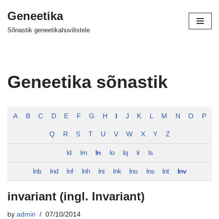
Geneetika
Skip
Sõnastik geneetikahuvilistele
to
content
Geneetika sõnastik
A
B
C
D
E
F
G
H
I
J
K
L
M
N
O
P
Q
R
S
T
U
V
W
X
Y
Z
Id
Im
In
Io
Iq
Ir
Is
Inb
Ind
Inf
Inh
Ini
Ink
Ino
Ins
Int
Inv
invariant (ingl. Invariant)
by
admin
07/10/2014