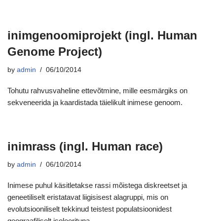
inimgenoomiprojekt (ingl. Human
Genome Project)
by
admin
06/10/2014
Tohutu rahvusvaheline ettevõtmine, mille eesmärgiks on
sekveneerida ja kaardistada täielikult inimese genoom.
inimrass (ingl. Human race)
by
admin
06/10/2014
Inimese puhul käsitletakse rassi mõistega diskreetset ja
geneetiliselt eristatavat liigisisest alagruppi, mis on
evolutsiooniliselt tekkinud teistest populatsioonidest
geograafiliselt isoleerituna.