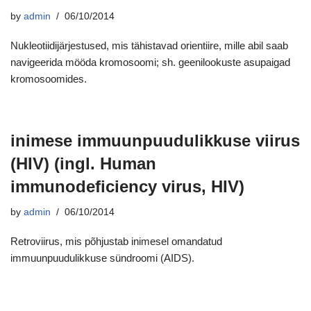
by
admin
06/10/2014
Nukleotiidijärjestused, mis tähistavad orientiire, mille abil saab
navigeerida mööda kromosoomi; sh. geenilookuste asupaigad
kromosoomides.
inimese immuunpuudulikkuse viirus
(HIV) (ingl. Human
immunodeficiency virus, HIV)
by
admin
06/10/2014
Retroviirus, mis põhjustab inimesel omandatud
immuunpuudulikkuse sündroomi (AIDS).