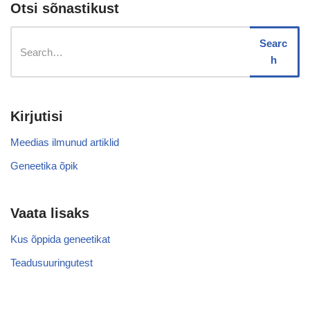
Otsi sõnastikust
Searc
h
Kirjutisi
Meedias ilmunud artiklid
Geneetika õpik
Vaata lisaks
Kus õppida geneetikat
Teadusuuringutest