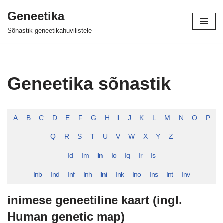
Geneetika
Skip
Sõnastik geneetikahuvilistele
to
content
Geneetika sõnastik
A
B
C
D
E
F
G
H
I
J
K
L
M
N
O
P
Q
R
S
T
U
V
W
X
Y
Z
Id
Im
In
Io
Iq
Ir
Is
Inb
Ind
Inf
Inh
Ini
Ink
Ino
Ins
Int
Inv
inimese geneetiline kaart (ingl.
Human genetic map)