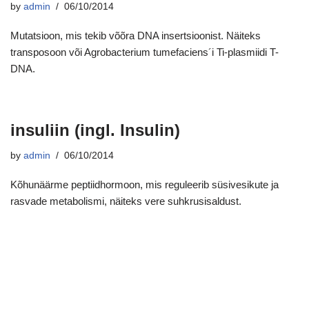
by
admin
06/10/2014
Mutatsioon, mis tekib võõra DNA insertsioonist. Näiteks
transposoon või Agrobacterium tumefaciens´i Ti-plasmiidi T-
DNA.
insuliin (ingl. Insulin)
by
admin
06/10/2014
Kõhunäärme peptiidhormoon, mis reguleerib süsivesikute ja
rasvade metabolismi, näiteks vere suhkrusisaldust.