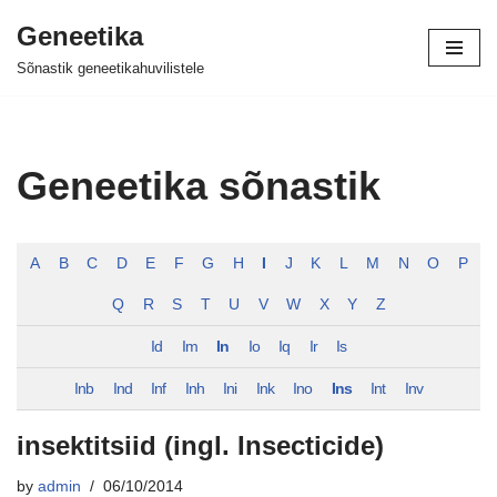
Geneetika
Skip
Sõnastik geneetikahuvilistele
to
content
Geneetika sõnastik
A
B
C
D
E
F
G
H
I
J
K
L
M
N
O
P
Q
R
S
T
U
V
W
X
Y
Z
Id
Im
In
Io
Iq
Ir
Is
Inb
Ind
Inf
Inh
Ini
Ink
Ino
Ins
Int
Inv
insektitsiid (ingl. Insecticide)
by
admin
06/10/2014