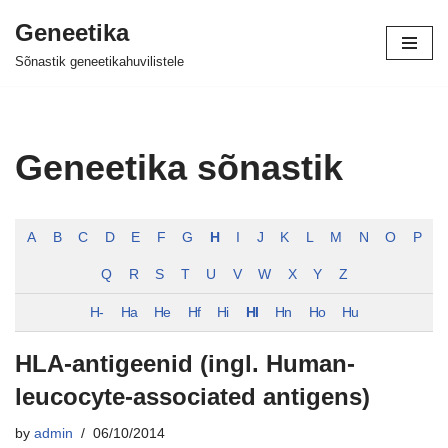
Geneetika
Skip
Sõnastik geneetikahuvilistele
to
content
Geneetika sõnastik
A
B
C
D
E
F
G
H
I
J
K
L
M
N
O
P
Q
R
S
T
U
V
W
X
Y
Z
H-
Ha
He
Hf
Hi
Hl
Hn
Ho
Hu
HLA-antigeenid (ingl. Human-
leucocyte-associated antigens)
by
admin
06/10/2014