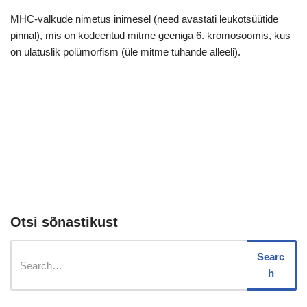
MHC-valkude nimetus inimesel (need avastati leukotsüütide
pinnal), mis on kodeeritud mitme geeniga 6. kromosoomis, kus
on ulatuslik polümorfism (üle mitme tuhande alleeli).
Otsi sõnastikust
Searc
h