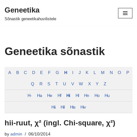
Geneetika
Skip
Sõnastik geneetikahuvilistele
to
content
Geneetika sõnastik
A
B
C
D
E
F
G
H
I
J
K
L
M
N
O
P
Q
R
S
T
U
V
W
X
Y
Z
H-
Ha
He
Hf
Hi
Hl
Hn
Ho
Hu
Hii
Hil
His
Hiv
hii-ruut, χ² (ingl. Chi-square, χ²)
by
admin
06/10/2014