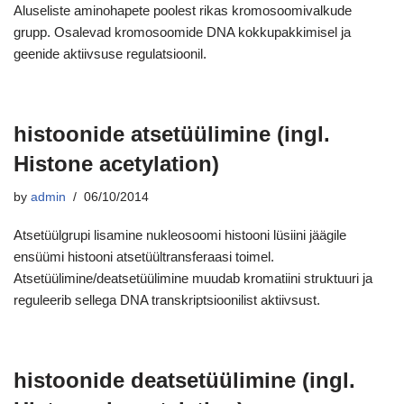
Aluseliste aminohapete poolest rikas kromosoomivalkude
grupp. Osalevad kromosoomide DNA kokkupakkimisel ja
geenide aktiivsuse regulatsioonil.
histoonide atsetüülimine (ingl.
Histone acetylation)
by
admin
06/10/2014
Atsetüülgrupi lisamine nukleosoomi histooni lüsiini jäägile
ensüümi histooni atsetüültransferaasi toimel.
Atsetüülimine/deatsetüülimine muudab kromatiini struktuuri ja
reguleerib sellega DNA transkriptsioonilist aktiivsust.
histoonide deatsetüülimine (ingl.