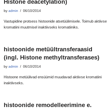
Histone deacetylation)
by
admin
06/10/2014
Vastupidine protsess histoonide atsetüülimisele. Toimub aktiivse
kromatiini muutmisel inaktiivseks kromatiiniks.
histoonide metüültransferaasid
(ingl. Histone methyltransferases)
by
admin
06/10/2014
Histoone metüülivad ensüümid muudavad aktiivse kromatiini
inaktiivseks.
histoonide remodelleerimine e.