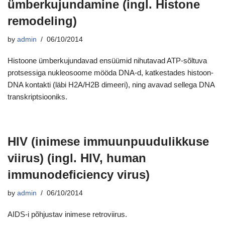
ümberkujundamine (ingl. Histone
remodeling)
by
admin
06/10/2014
Histoone ümberkujundavad ensüümid nihutavad ATP-sõltuva
protsessiga nukleosoome mööda DNA-d, katkestades histoon-
DNA kontakti (läbi H2A/H2B dimeeri), ning avavad sellega DNA
transkriptsiooniks.
HIV (inimese immuunpuudulikkuse
viirus) (ingl. HIV, human
immunodeficiency virus)
by
admin
06/10/2014
AIDS-i põhjustav inimese retroviirus.