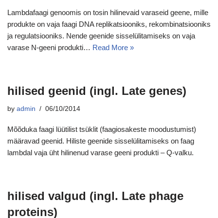
Lambdafaagi genoomis on tosin hilinevaid varaseid geene, mille
produkte on vaja faagi DNA replikatsiooniks, rekombinatsiooniks
ja regulatsiooniks. Nende geenide sisselülitamiseks on vaja
varase N-geeni produkti…
Read More »
hilised geenid (ingl. Late genes)
by
admin
06/10/2014
Mõõduka faagi lüütilist tsüklit (faagiosakeste moodustumist)
määravad geenid. Hiliste geenide sisselülitamiseks on faag
lambdal vaja üht hilinenud varase geeni produkti – Q-valku.
hilised valgud (ingl. Late phage
proteins)