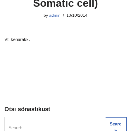
Somatic cell)
by
admin
10/10/2014
Vt. keharakk.
Otsi sõnastikust
Searc
h