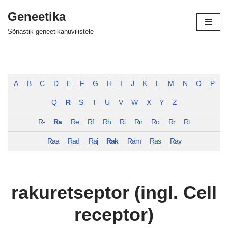
Geneetika
Skip
Sõnastik geneetikahuvilistele
to
content
A
B
C
D
E
F
G
H
I
J
K
L
M
N
O
P
Q
R
S
T
U
V
W
X
Y
Z
R-
Ra
Re
Rf
Rh
Ri
Rn
Ro
Rr
Rt
Raa
Rad
Raj
Rak
Räm
Ras
Rav
rakuretseptor (ingl. Cell
receptor)