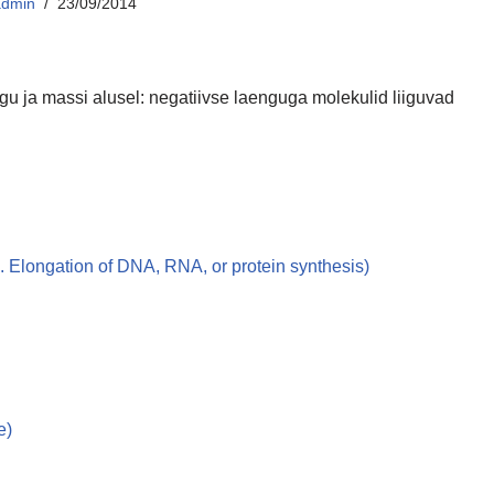
admin
23/09/2014
 ja massi alusel: negatiivse laenguga molekulid liiguvad
. Elongation of DNA, RNA, or protein synthesis)
e)