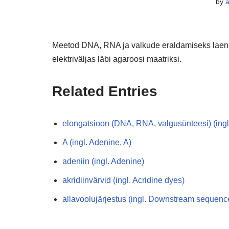
by
Meetod DNA, RNA ja valkude eraldamiseks laengu
elektriväljas läbi agaroosi maatriksi.
Related Entries
elongatsioon (DNA, RNA, valgusünteesi) (ingl
A (ingl. Adenine, A)
adeniin (ingl. Adenine)
akridiinvärvid (ingl. Acridine dyes)
allavoolujärjestus (ingl. Downstream sequenc