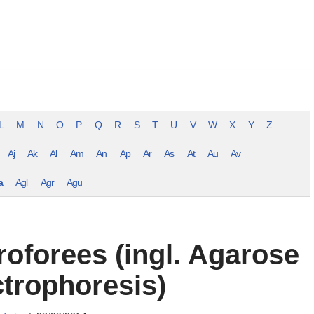
L
M
N
O
P
Q
R
S
T
U
V
W
X
Y
Z
Aj
Ak
Al
Am
An
Ap
Ar
As
At
Au
Av
a
Agl
Agr
Agu
roforees (ingl. Agarose
ctrophoresis)