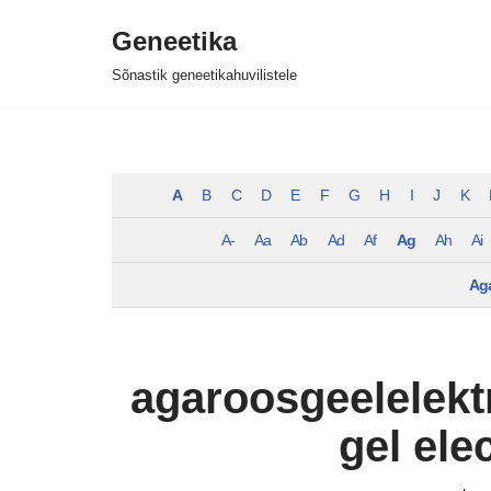
Geneetika
Skip
Sõnastik geneetikahuvilistele
to
content
A
B
C
D
E
F
G
H
I
J
K
A-
Aa
Ab
Ad
Af
Ag
Ah
Ai
Ag
agaroosgeelelekt
gel ele