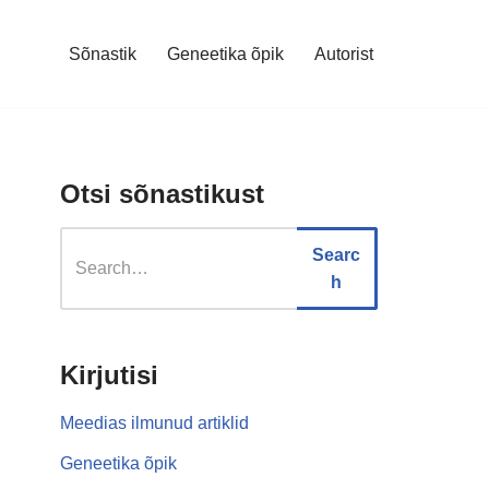
Sõnastik
Geneetika õpik
Autorist
Otsi sõnastikust
Searc
h
Kirjutisi
Meedias ilmunud artiklid
Geneetika õpik