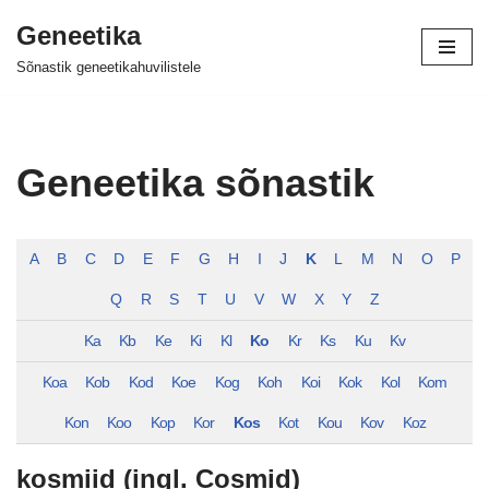
Geneetika
Skip
Sõnastik geneetikahuvilistele
to
content
Geneetika sõnastik
A
B
C
D
E
F
G
H
I
J
K
L
M
N
O
P
Q
R
S
T
U
V
W
X
Y
Z
Ka
Kb
Ke
Ki
Kl
Ko
Kr
Ks
Ku
Kv
Koa
Kob
Kod
Koe
Kog
Koh
Koi
Kok
Kol
Kom
Kon
Koo
Kop
Kor
Kos
Kot
Kou
Kov
Koz
kosmiid (ingl. Cosmid)