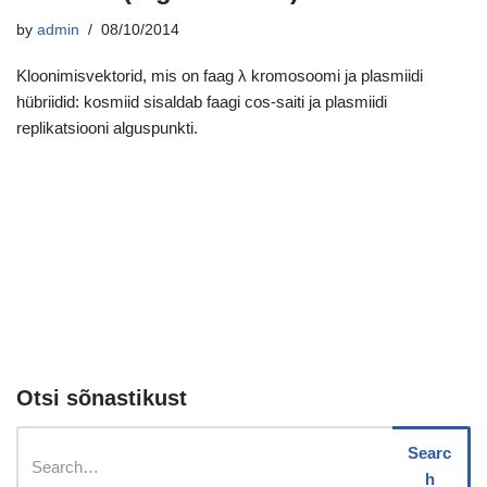
by
admin
08/10/2014
Kloonimisvektorid, mis on faag λ kromosoomi ja plasmiidi
hübriidid: kosmiid sisaldab faagi cos-saiti ja plasmiidi
replikatsiooni alguspunkti.
Otsi sõnastikust
Searc
h