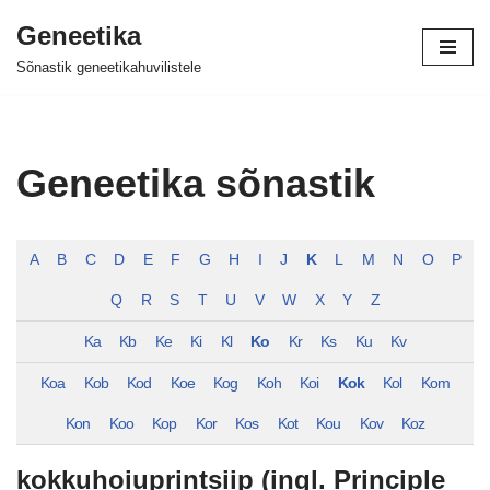
Geneetika
Skip
Sõnastik geneetikahuvilistele
to
content
Geneetika sõnastik
A
B
C
D
E
F
G
H
I
J
K
L
M
N
O
P
Q
R
S
T
U
V
W
X
Y
Z
Ka
Kb
Ke
Ki
Kl
Ko
Kr
Ks
Ku
Kv
Koa
Kob
Kod
Koe
Kog
Koh
Koi
Kok
Kol
Kom
Kon
Koo
Kop
Kor
Kos
Kot
Kou
Kov
Koz
kokkuhoiuprintsiip (ingl. Principle