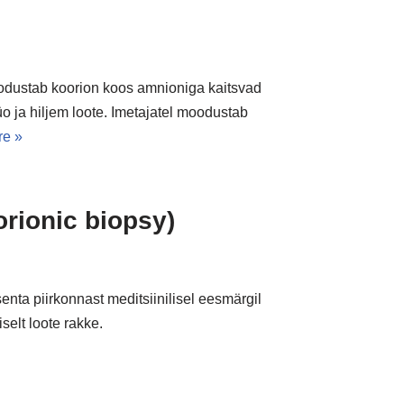
oodustab koorion koos amnioniga kaitsvad
 ja hiljem loote. Imetajatel moodustab
e »
orionic biopsy)
enta piirkonnast meditsiinilisel eesmärgil
selt loote rakke.