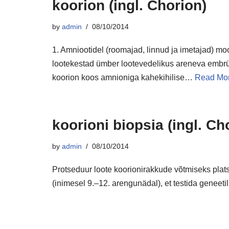
koorion (ingl. Chorion)
by
admin
08/10/2014
1. Amniootidel (roomajad, linnud ja imetajad) m
lootekestad ümber lootevedelikus areneva embrüo
koorion koos amnioniga kahekihilise…
Read Mor
koorioni biopsia (ingl. Ch
by
admin
08/10/2014
Protseduur loote koorionirakkude võtmiseks plats
(inimesel 9.–12. arengunädal), et testida geneetili