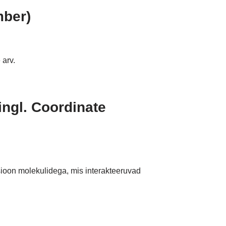
mber)
 arv.
ingl. Coordinate
sioon molekulidega, mis interakteeruvad