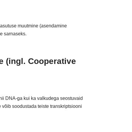
ikasutuse muutmine (asendamine
e sarnaseks.
 (ingl. Cooperative
d nii DNA-ga kui ka valkudega seostuvaid
õib soodustada teiste transkriptsiooni