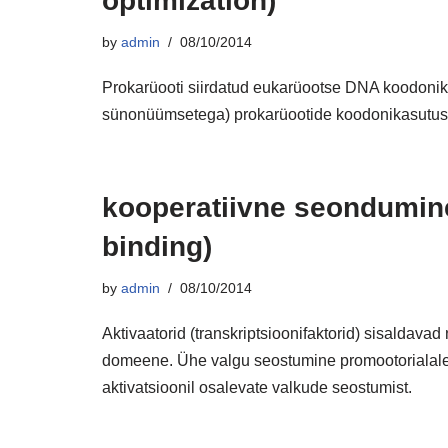
optimization)
by
admin
08/10/2014
Prokarüooti siirdatud eukarüootse DNA koodon
sünonüümsetega) prokarüootide koodonikasutus
kooperatiivne seondumine
binding)
by
admin
08/10/2014
Aktivaatorid (transkriptsioonifaktorid) sisaldava
domeene. Ühe valgu seostumine promootorialale v
aktivatsioonil osalevate valkude seostumist.