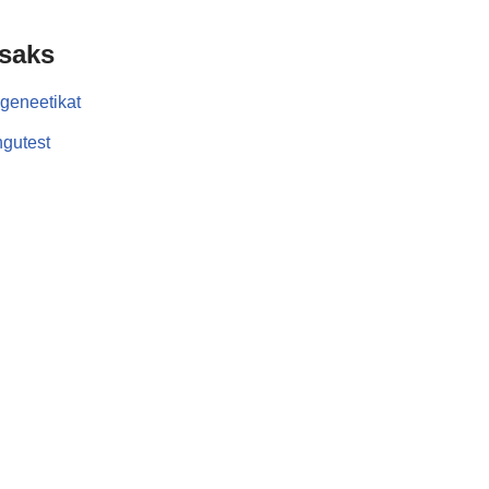
isaks
geneetikat
gutest