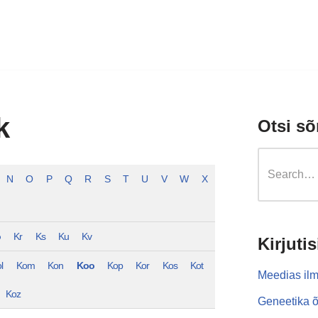
k
Otsi sõ
N
O
P
Q
R
S
T
U
V
W
X
o
Kr
Ks
Ku
Kv
Kirjutis
l
Kom
Kon
Koo
Kop
Kor
Kos
Kot
Meedias ilm
Koz
Geneetika õ