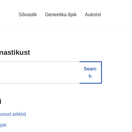
Sõnastik
Geneetika õpik
Autorist
nastikust
Searc
h
i
unud artiklid
pik