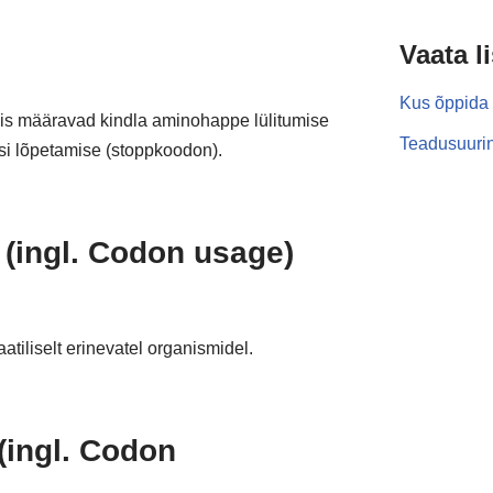
Vaata l
Kus õppida 
is määravad kindla aminohappe lülitumise
Teadusuurin
si lõpetamise (stoppkoodon).
(ingl. Codon usage)
iliselt erinevatel organismidel.
(ingl. Codon