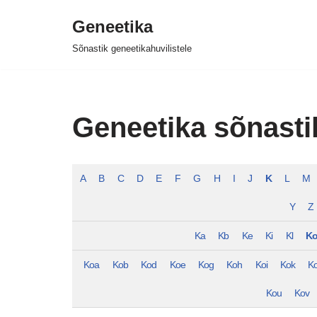
Geneetika
Skip
Sõnastik geneetikahuvilistele
to
content
Geneetika sõnasti
A
B
C
D
E
F
G
H
I
J
K
L
M
Y
Z
Ka
Kb
Ke
Ki
Kl
K
Koa
Kob
Kod
Koe
Kog
Koh
Koi
Kok
Ko
Kou
Kov