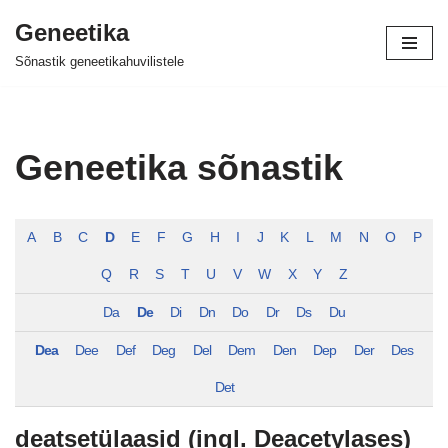
Geneetika
Skip
Sõnastik geneetikahuvilistele
to
content
Geneetika sõnastik
A
B
C
D
E
F
G
H
I
J
K
L
M
N
O
P
Q
R
S
T
U
V
W
X
Y
Z
Da
De
Di
Dn
Do
Dr
Ds
Du
Dea
Dee
Def
Deg
Del
Dem
Den
Dep
Der
Des
Det
deatsetülaasid (ingl. Deacetylases)