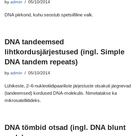
by
admin
05/10/2014
DNA piirkond, kuhu seostub spetsiifiline valk.
DNA tandeemsed
lihtkordusjärjestused (ingl. Simple
DNA tandem repeats)
by
admin
05/10/2014
Lühikeste, 2–6-nukleotiidipaariliste järjestuste otsakuti järgnevad
(tandeemsed) kordused DNA-molekulis. Nimetatakse ka
mikrosatelliitideks.
DNA tömbid otsad (ingl. DNA blunt