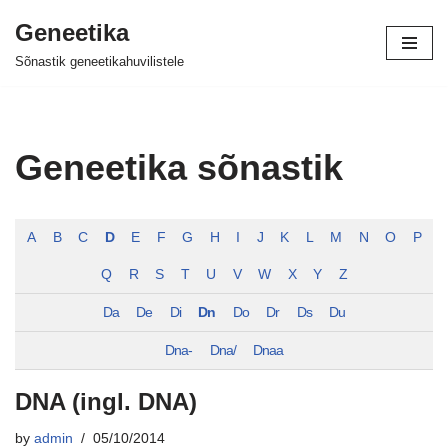
Geneetika
Skip
Sõnastik geneetikahuvilistele
to
content
Geneetika sõnastik
A
B
C
D
E
F
G
H
I
J
K
L
M
N
O
P
Q
R
S
T
U
V
W
X
Y
Z
Da
De
Di
Dn
Do
Dr
Ds
Du
Dna-
Dna/
Dnaa
DNA (ingl. DNA)
by
admin
05/10/2014