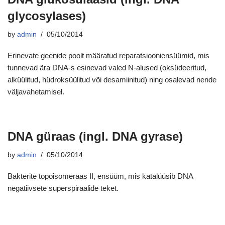
glycosylases)
by
admin
05/10/2014
Erinevate geenide poolt määratud reparatsiooniensüümid, mis
tunnevad ära DNA-s esinevad valed N-alused (oksüdeeritud,
alküülitud, hüdroksüülitud või desamiinitud) ning osalevad nende
väljavahetamisel.
DNA güraas (ingl. DNA gyrase)
by
admin
05/10/2014
Bakterite topoisomeraas II, ensüüm, mis katalüüsib DNA
negatiivsete superspiraalide teket.