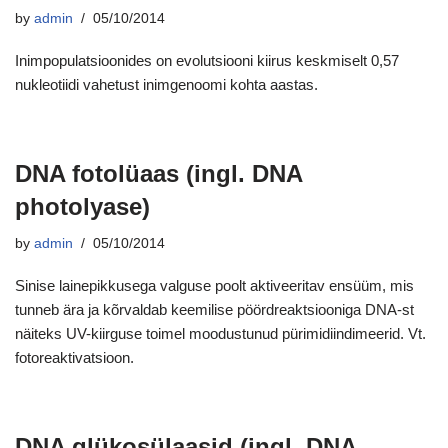
by
admin
05/10/2014
Inimpopulatsioonides on evolutsiooni kiirus keskmiselt 0,57
nukleotiidi vahetust inimgenoomi kohta aastas.
DNA fotolüaas (ingl. DNA
photolyase)
by
admin
05/10/2014
Sinise lainepikkusega valguse poolt aktiveeritav ensüüm, mis
tunneb ära ja kõrvaldab keemilise pöördreaktsiooniga DNA-st
näiteks UV-kiirguse toimel moodustunud pürimidiindimeerid. Vt.
fotoreaktivatsioon.
DNA glükosülaasid (ingl. DNA