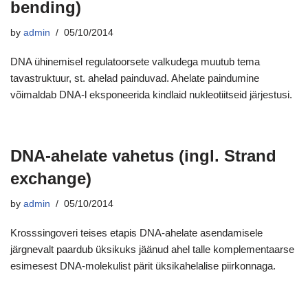
bending)
by
admin
05/10/2014
DNA ühinemisel regulatoorsete valkudega muutub tema
tavastruktuur, st. ahelad painduvad. Ahelate paindumine
võimaldab DNA-l eksponeerida kindlaid nukleotiitseid järjestusi.
DNA-ahelate vahetus (ingl. Strand
exchange)
by
admin
05/10/2014
Krosssingoveri teises etapis DNA-ahelate asendamisele
järgnevalt paardub üksikuks jäänud ahel talle komplementaarse
esimesest DNA-molekulist pärit üksikahelalise piirkonnaga.