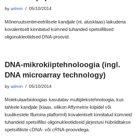
by
admin
05/10/2014
Mõneruutsentimeetrilisele kandjale (nt. alusklaas) laikudena
kovalentselt kinnitatud kümned tuhanded spetsiifilised
oligonukleotiidsed DNA-proovid.
DNA-mikrokiiptehnoloogia (ingl.
DNA microarray technology)
by
admin
05/10/2014
Molekulaarbioloogias kasutatav multiplekstehnoloogia, kus
tahkele kandjale (klaas, silikon Affymetrix-kiipidel või
kuulikestele Illumina platformil) kovalentselt kinnitatud kümneid
tuhandeid spetsiifilisi oligonukleotiidseid järjestusi hübriiditakse
spetsiifiliste cDNA- või cRNA-proovidega.