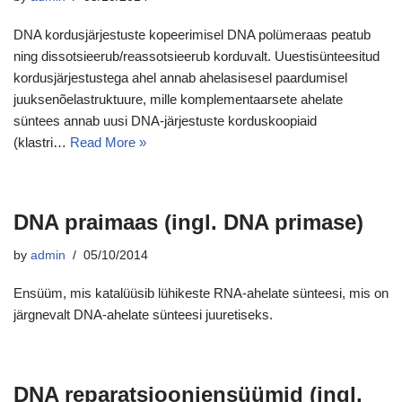
DNA kordusjärjestuste kopeerimisel DNA polümeraas peatub
ning dissotsieerub/reassotsieerub korduvalt. Uuestisünteesitud
kordusjärjestustega ahel annab ahelasisesel paardumisel
juuksenõelastruktuure, mille komplementaarsete ahelate
süntees annab uusi DNA-järjestuste korduskoopiaid
(klastri…
Read More »
DNA praimaas (ingl. DNA primase)
by
admin
05/10/2014
Ensüüm, mis katalüüsib lühikeste RNA-ahelate sünteesi, mis on
järgnevalt DNA-ahelate sünteesi juuretiseks.
DNA reparatsiooniensüümid (ingl.