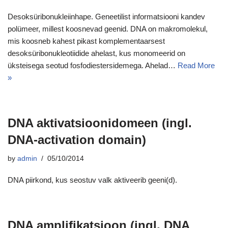
Desoksüribonukleiinhape. Geneetilist informatsiooni kandev
polümeer, millest koosnevad geenid. DNA on makromolekul,
mis koosneb kahest pikast komplementaarsest
desoksüribonukleotiidide ahelast, kus monomeerid on
üksteisega seotud fosfodiestersidemega. Ahelad…
Read More
»
DNA aktivatsioonidomeen (ingl.
DNA-activation domain)
by
admin
05/10/2014
DNA piirkond, kus seostuv valk aktiveerib geeni(d).
DNA amplifikatsioon (ingl. DNA