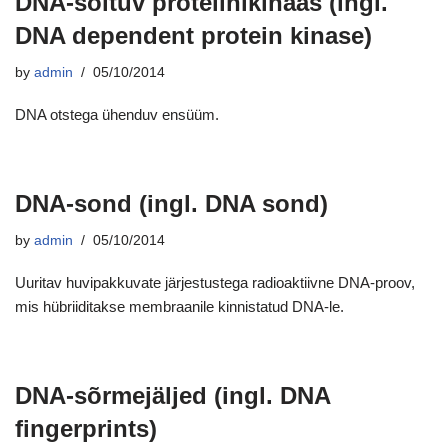
DNA-sõltuv proteiinikinaas (ingl.
DNA dependent protein kinase)
by
admin
05/10/2014
DNA otstega ühenduv ensüüm.
DNA-sond (ingl. DNA sond)
by
admin
05/10/2014
Uuritav huvipakkuvate järjestustega radioaktiivne DNA-proov,
mis hübriiditakse membraanile kinnistatud DNA-le.
DNA-sõrmejäljed (ingl. DNA
fingerprints)