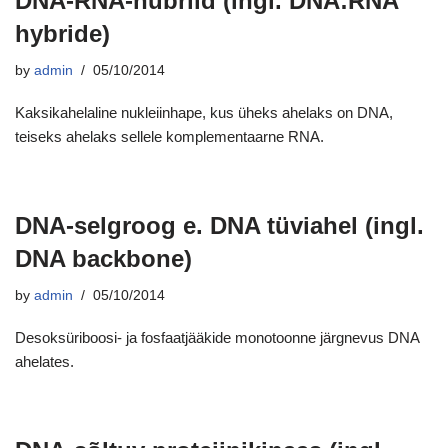
DNA-RNA-hübriid (ingl. DNA:RNA
hybride)
by
admin
05/10/2014
Kaksikahelaline nukleiinhape, kus üheks ahelaks on DNA,
teiseks ahelaks sellele komplementaarne RNA.
DNA-selgroog e. DNA tüviahel (ingl.
DNA backbone)
by
admin
05/10/2014
Desoksüriboosi- ja fosfaatjääkide monotoonne järgnevus DNA
ahelates.