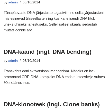
by
admin
05/10/2014
Tänapäevaste DNA-järjestuste tagasiviimine eellasjärjestusteni,
mis esinevad ühiseellastel ning kus kahe isendi DNA liitub
üheks ühiseks järjestuseks. Sellel ajalisel skaalal sedastub
mutatsioonide arv.
DNA-käänd (ingl. DNA bending)
by
admin
05/10/2014
Transkriptsiooni aktivatsiooni mehhanism. Näiteks on lac-
promootori CRP-DNA-kompleks DNA enda sünteesitelje suhtes
90o käändu-nud.
DNA-klonoteek (ingl. Clone banks)