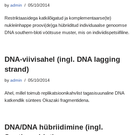
by
admin
05/10/2014
Restriktaasidega katkilõigatud ja komplementaarse(te)
nukleiinhappe proovi(de)ga hübriiditud individuaalse genoomse
DNA southern-bloti vöötsuse muster, mis on indiviidispetsiifiline.
DNA-viivisahel (ingl. DNA lagging
strand)
by
admin
05/10/2014
Ahel, millel toimub replikatsioonikahvlist tagasisuunaline DNA
katkendlik süntees Okazaki fragmentidena.
DNA/DNA hübriidimine (ingl.