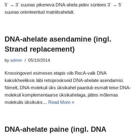
5´ → 3´ suunas pikeneva DNA-ahela pidev süntees 3´ → 5´
suunas orienteeritud matriitsahelalt.
DNA-ahelate asendamine (ingl.
Strand replacement)
by
admin
05/10/2014
Krossingoveri esimeses etapis viib RecA-valk DNA
kaksikheeliksis läbi retsiprookseid DNA-ahelate asendamisi.
Nimelt, DNA-molekuli üks üksikahel paardub esmalt teise DNA-
molekuli komplementaarse üksikahelaga, jättes mõlemas
molekulis üksikuks…
Read More »
DNA-ahelate paine (ingl. DNA