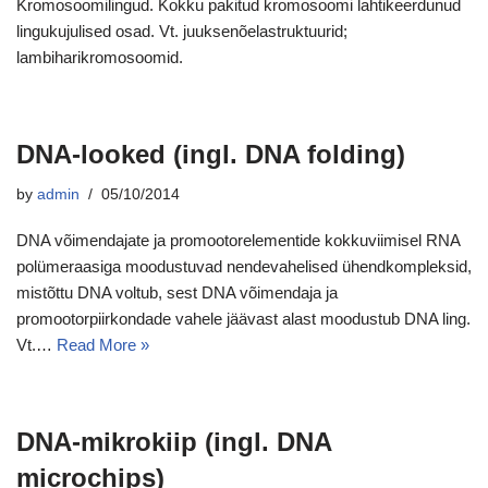
Kromosoomilingud. Kokku pakitud kromosoomi lahtikeerdunud
lingukujulised osad. Vt. juuksenõelastruktuurid;
lambiharikromosoomid.
DNA-looked (ingl. DNA folding)
by
admin
05/10/2014
DNA võimendajate ja promootorelementide kokkuviimisel RNA
polümeraasiga moodustuvad nendevahelised ühendkompleksid,
mistõttu DNA voltub, sest DNA võimendaja ja
promootorpiirkondade vahele jäävast alast moodustub DNA ling.
Vt.…
Read More »
DNA-mikrokiip (ingl. DNA
microchips)