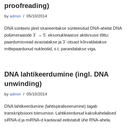
proofreading)
by
admin
05/10/2014
DNA sünteesi järel skaneeritakse sünteesitud DNA-ahelat DNA
polümeraaside 3´ → 5´ eksonukleaasse aktiivsuse tõttu:
paardumisvead avastatakse ja 3´-otsast kõrvaldatakse
mittepaardunud nukleotiid, s.t. parandatakse viga.
DNA lahtikeerdumine (ingl. DNA
unwinding)
by
admin
05/10/2014
DNA lahtikeerdumine (lahtispiraliseerumine) tagab
transkriptsiooni toimumise. Lahtikeerdunud kaksikahelalised
siRNA-d ja miRNA-d kaotavad eelistatult ühe RNA-ahela.