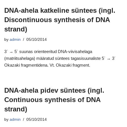
DNA-ahela katkeline süntees (ingl.
Discontinuous synthesis of DNA
strand)
by
admin
05/10/2014
3´ → 5´ suunas orienteeritud DNA-viivisahelaga
(matriitsahelaga) määratud süntees tagasisuunaliste 5´ → 3´
Okazaki fragmentidena. Vt. Okazaki fragment.
DNA-ahela pidev süntees (ingl.
Continuous synthesis of DNA
strand)
by
admin
05/10/2014