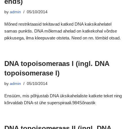
ends)
by
admin
05/10/2014
Mõned restriktaasid tekitavad katked DNA kaksikahelatel
samas punktis. DNA mõlemad ahelad on katkekohal võrdse
pikkusega, ilma kleepuvate otsteta. Need on nn. tömbid otsad.
DNA topoisomeraas I (ingl. DNA
topoisomerase I)
by
admin
05/10/2014
Ensüüm, mis põhjustab DNA üksikahelaliste katkete teket ning
kõrvaldab DNA-st ühe superspiraali.984Sõnastik
DNA topoisomeraas II (ingl. DNA