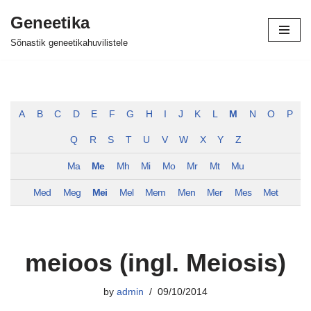
Geneetika
Skip
Sõnastik geneetikahuvilistele
to
content
A
B
C
D
E
F
G
H
I
J
K
L
M
N
O
P
Q
R
S
T
U
V
W
X
Y
Z
Ma
Me
Mh
Mi
Mo
Mr
Mt
Mu
Med
Meg
Mei
Mel
Mem
Men
Mer
Mes
Met
meioos (ingl. Meiosis)
by
admin
09/10/2014