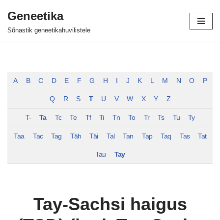
Geneetika
Skip
Sõnastik geneetikahuvilistele
to
content
A
B
C
D
E
F
G
H
I
J
K
L
M
N
O
P
Q
R
S
T
U
V
W
X
Y
Z
T-
Ta
Tc
Te
Tf
Ti
Tn
To
Tr
Ts
Tu
Ty
Taa
Tac
Tag
Täh
Täi
Tal
Tan
Tap
Taq
Tas
Tat
Tau
Tay
Tay-Sachsi haigus