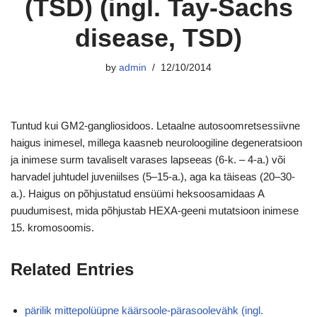
(TSD) (ingl. Tay-Sachs
disease, TSD)
by
admin
12/10/2014
Tuntud kui GM2-gangliosidoos. Letaalne autosoomretsessiivne
haigus inimesel, millega kaasneb neuroloogiline degeneratsioon
ja inimese surm tavaliselt varases lapseeas (6-k. – 4-a.) või
harvadel juhtudel juveniilses (5–15-a.), aga ka täiseas (20–30-
a.). Haigus on põhjustatud ensüümi heksoosamidaas A
puudumisest, mida põhjustab HEXA-geeni mutatsioon inimese
15. kromosoomis.
Related Entries
pärilik mittepolüüpne käärsoole-pärasoolevähk (ingl.