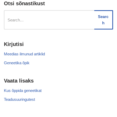
Otsi sõnastikust
Searc
h
Kirjutisi
Meedias ilmunud artiklid
Geneetika õpik
Vaata lisaks
Kus õppida geneetikat
Teadusuuringutest