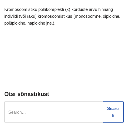
Kromosoomistiku põhikomplekti (x) korduste arvu hinnang
indiviidi (või raku) kromosoomistikus (monosoomne, diploidne,
polüploidne, haploidne jne.).
Otsi sõnastikust
Searc
h