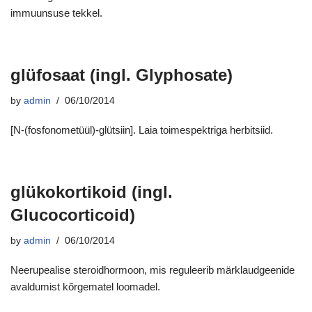
immuunsuse tekkel.
glüfosaat (ingl. Glyphosate)
by
admin
06/10/2014
[N-(fosfonometüül)-glütsiin]. Laia toimespektriga herbitsiid.
glükokortikoid (ingl.
Glucocorticoid)
by
admin
06/10/2014
Neerupealise steroidhormoon, mis reguleerib märklaudgeenide
avaldumist kõrgematel loomadel.