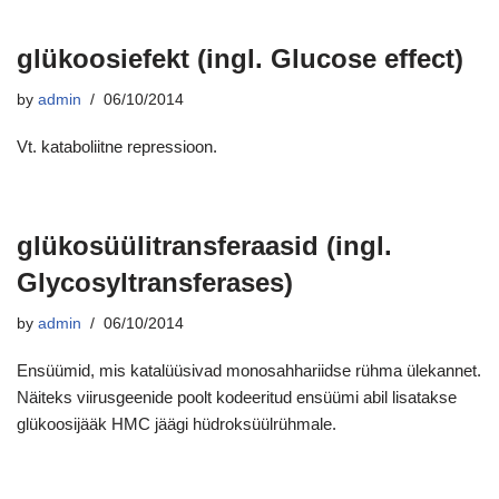
glükoosiefekt (ingl. Glucose effect)
by
admin
06/10/2014
Vt. kataboliitne repressioon.
glükosüülitransferaasid (ingl.
Glycosyltransferases)
by
admin
06/10/2014
Ensüümid, mis katalüüsivad monosahhariidse rühma ülekannet.
Näiteks viirusgeenide poolt kodeeritud ensüümi abil lisatakse
glükoosijääk HMC jäägi hüdroksüülrühmale.