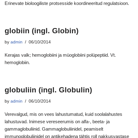
Erinevate bioloogiliste protsesside koordineeritud regulatsioon.
globiin (ingl. Globin)
by
admin
06/10/2014
Kerajas valk; hemoglobiini ja müoglobiini polüpeptiid. Vt.
hemoglobiin.
globuliin (ingl. Globulin)
by
admin
06/10/2014
Verevalgud, mis on vees lahustumatud, kuid soolalahustes
lahustuvad. Inimese vereseerumis on alfa-, beeta- ja
gammaglobuliinid. Gammaglobuliinidel, peamiselt
immunoglobuliinidel on antikehadena tähtis roll nakkusvastase