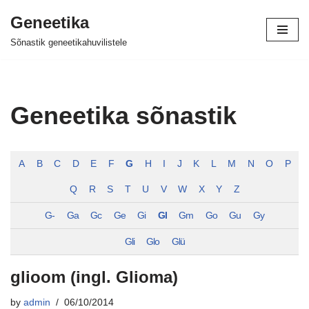
Geneetika
Skip
Sõnastik geneetikahuvilistele
to
content
Geneetika sõnastik
A
B
C
D
E
F
G
H
I
J
K
L
M
N
O
P
Q
R
S
T
U
V
W
X
Y
Z
G-
Ga
Gc
Ge
Gi
Gl
Gm
Go
Gu
Gy
Gli
Glo
Glü
glioom (ingl. Glioma)
by
admin
06/10/2014