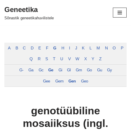
Geneetika
Skip
Sõnastik geneetikahuvilistele
to
content
A
B
C
D
E
F
G
H
I
J
K
L
M
N
O
P
Q
R
S
T
U
V
W
X
Y
Z
G-
Ga
Gc
Ge
Gi
Gl
Gm
Go
Gu
Gy
Gee
Gem
Gen
Geo
genotüübiline
mosaiiksus (ingl.