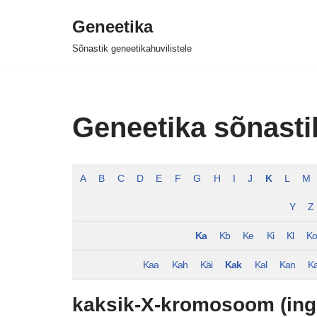
Geneetika
Skip
Sõnastik geneetikahuvilistele
to
content
Geneetika sõnasti
A
B
C
D
E
F
G
H
I
J
K
L
M
Y
Z
Ka
Kb
Ke
Ki
Kl
K
Kaa
Kah
Käi
Kak
Kal
Kan
K
kaksik-X-kromosoom (ing