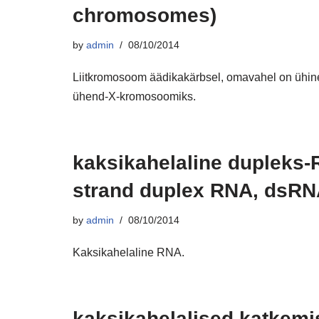
chromosomes)
by
admin
08/10/2014
Liitkromosoom äädikakärbsel, omavahel on ühi
ühend-X-kromosoomiks.
kaksikahelaline dupleks-R
strand duplex RNA, dsRN
by
admin
08/10/2014
Kaksikahelaline RNA.
kaksikahelalised katkemis