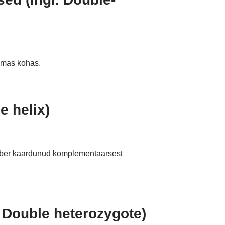
amas kohas.
e helix)
mber kaardunud komplementaarsest
. Double heterozygote)