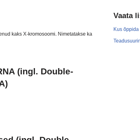
Vaata l
Kus õppida 
nenud kaks X-kromosoomi. Nimetatakse ka
Teadusuurin
NA (ingl. Double-
A)
ed (ingl. Double-