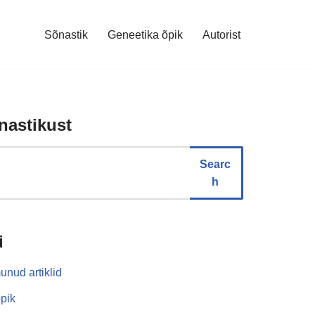
Sõnastik
Geneetika õpik
Autorist
nastikust
Searc
h
i
unud artiklid
pik