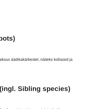
pots)
aiksus äädikakärbestel, näiteks kollased ja
 (ingl. Sibling species)