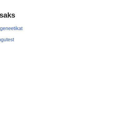
isaks
geneetikat
gutest