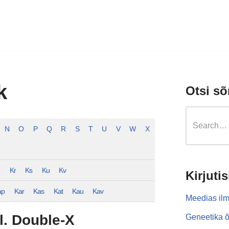
k
Otsi sõ
N
O
P
Q
R
S
T
U
V
W
X
o
Kr
Ks
Ku
Kv
Kirjutis
ap
Kar
Kas
Kat
Kau
Kav
Meedias ilm
l. Double-X
Geneetika õ