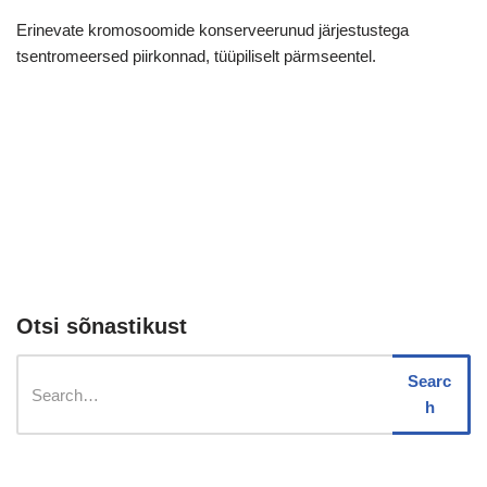
Erinevate kromosoomide konserveerunud järjestustega
tsentromeersed piirkonnad, tüüpiliselt pärmseentel.
Otsi sõnastikust
Searc
h