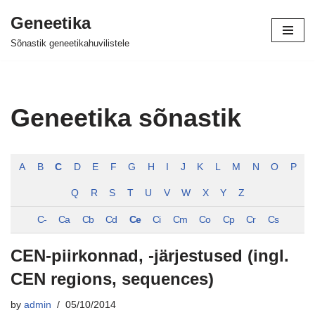
Geneetika
Skip
Sõnastik geneetikahuvilistele
to
content
Geneetika sõnastik
A
B
C
D
E
F
G
H
I
J
K
L
M
N
O
P
Q
R
S
T
U
V
W
X
Y
Z
C-
Ca
Cb
Cd
Ce
Ci
Cm
Co
Cp
Cr
Cs
CEN-piirkonnad, -järjestused (ingl.
CEN regions, sequences)
by
admin
05/10/2014