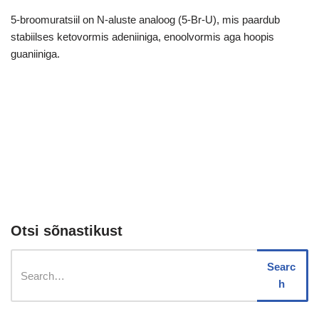
5-broomuratsiil on N-aluste analoog (5-Br-U), mis paardub
stabiilses ketovormis adeniiniga, enoolvormis aga hoopis
guaniiniga.
Otsi sõnastikust
Searc
h