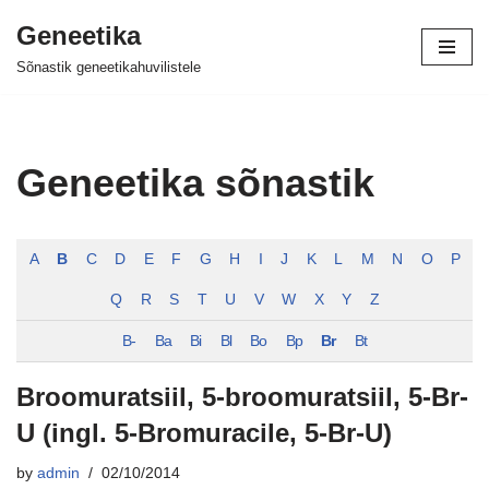
Geneetika
Skip
Sõnastik geneetikahuvilistele
to
content
Geneetika sõnastik
A
B
C
D
E
F
G
H
I
J
K
L
M
N
O
P
Q
R
S
T
U
V
W
X
Y
Z
B-
Ba
Bi
Bl
Bo
Bp
Br
Bt
Broomuratsiil, 5-broomuratsiil, 5-Br-
U (ingl. 5-Bromuracile, 5-Br-U)
by
admin
02/10/2014