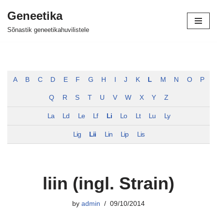
Geneetika
Skip
Sõnastik geneetikahuvilistele
to
content
A
B
C
D
E
F
G
H
I
J
K
L
M
N
O
P
Q
R
S
T
U
V
W
X
Y
Z
La
Ld
Le
Lf
Li
Lo
Lt
Lu
Ly
Lig
Lii
Lin
Lip
Lis
liin (ingl. Strain)
by
admin
09/10/2014