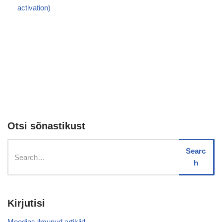
activation)
Otsi sõnastikust
Searc
h
Kirjutisi
Meedias ilmunud artiklid