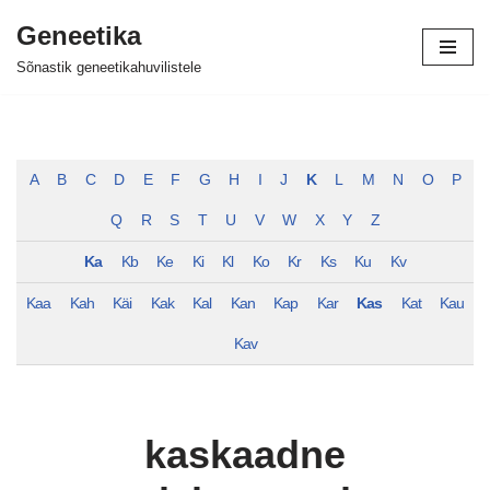
Geneetika
Skip
Sõnastik geneetikahuvilistele
to
content
A
B
C
D
E
F
G
H
I
J
K
L
M
N
O
P
Q
R
S
T
U
V
W
X
Y
Z
Ka
Kb
Ke
Ki
Kl
Ko
Kr
Ks
Ku
Kv
Kaa
Kah
Käi
Kak
Kal
Kan
Kap
Kar
Kas
Kat
Kau
Kav
kaskaadne