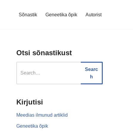
Sõnastik
Geneetika õpik
Autorist
Otsi sõnastikust
Searc
h
Kirjutisi
Meedias ilmunud artiklid
Geneetika õpik