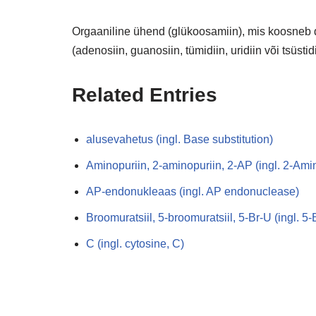
Orgaaniline ühend (glükoosamiin), mis koosneb d
(adenosiin, guanosiin, tümidiin, uridiin või tsüstidi
Related Entries
alusevahetus (ingl. Base substitution)
Aminopuriin, 2-aminopuriin, 2-AP (ingl. 2-Ami
AP-endonukleaas (ingl. AP endonuclease)
Broomuratsiil, 5-broomuratsiil, 5-Br-U (ingl. 5
C (ingl. cytosine, C)