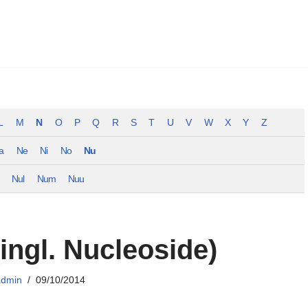
L
M
N
O
P
Q
R
S
T
U
V
W
X
Y
Z
a
Ne
Ni
No
Nu
Nul
Num
Nuu
(ingl. Nucleoside)
admin
09/10/2014