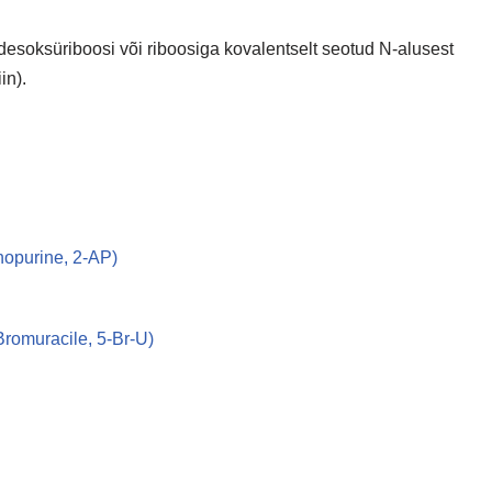
esoksüriboosi või riboosiga kovalentselt seotud N-alusest
in).
nopurine, 2-AP)
-Bromuracile, 5-Br-U)